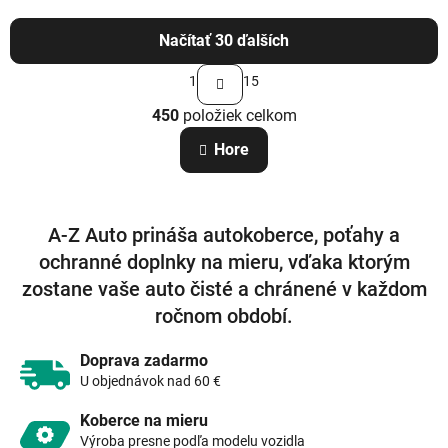
Načítať 30 ďalších
S
1
15
t
O
r
450
položiek celkom
v
á
n
l
Hore
k
á
o
d
v
a
a
c
n
A-Z Auto prináša autokoberce, poťahy a
i
i
e
e
ochranné doplnky na mieru, vďaka ktorým
p
zostane vaše auto čisté a chránené v každom
r
v
ročnom období.
k
y
Doprava zadarmo
v
U objednávok nad 60 €
ý
p
Koberce na mieru
i
Výroba presne podľa modelu vozidla
s