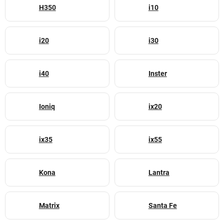
H350
i10
i20
i30
i40
Inster
Ioniq
ix20
ix35
ix55
Kona
Lantra
Matrix
Santa Fe