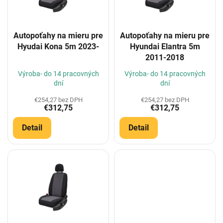
p
r
o
Autopoťahy na mieru pre
Autopoťahy na mieru pre
d
Hyudai Kona 5m 2023-
Hyundai Elantra 5m
u
2011-2018
k
t
Výroba- do 14 pracovných
Výroba- do 14 pracovných
o
dní
dní
v
€254,27 bez DPH
€254,27 bez DPH
€312,75
€312,75
Detail
Detail