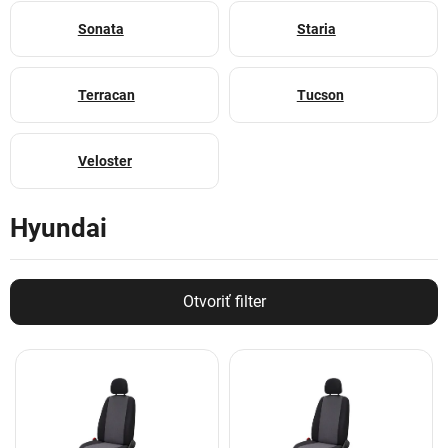
Sonata
Staria
Terracan
Tucson
Veloster
Hyundai
Otvoriť filter
V
ý
p
i
s