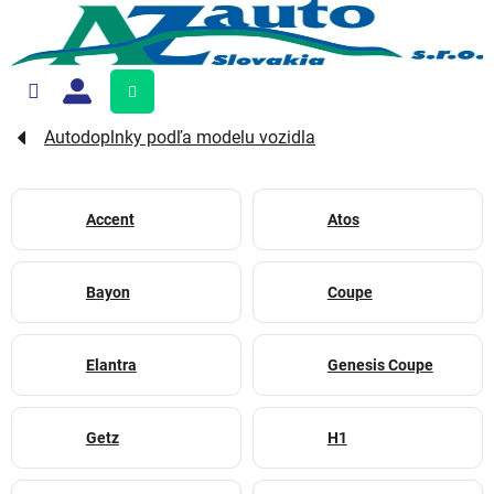
Prejsť
na
obsah
Nákupný
košík
Autodoplnky podľa modelu vozidla
Accent
Atos
Bayon
Coupe
Elantra
Genesis Coupe
Getz
H1