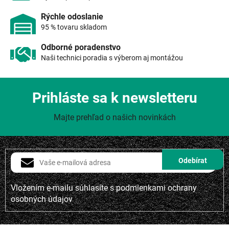
u
Rýchle odoslanie
95 % tovaru skladom
Odborné poradenstvo
Naši technici poradia s výberom aj montážou
Prihláste sa k newsletteru
Majte prehľad o našich novinkách
Vložením e-mailu súhlasíte s
podmienkami ochrany
osobných údajov