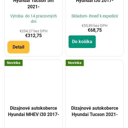
Hyundai Tucson 5m
Hyundai i30 2017-
2021-
Výroba- do 14 pracovných
Skladom- ihneď k expedícii
dní
€55,89 bez DPH
€68,75
€254,27 bez DPH
€312,75
Do košíka
Detail
Novinka
Novinka
Dizajnové autokoberce
Dizajnové autokoberce
Hyundai MHEV i30 2017-
Hyundai Tucson 2021-