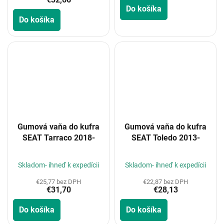
5,0
Do košíka
z
Do košíka
5
hviezdičiek.
Gumová vaňa do kufra
Gumová vaňa do kufra
SEAT Tarraco 2018-
SEAT Toledo 2013-
Skladom- ihneď k expedícii
Skladom- ihneď k expedícii
€25,77 bez DPH
€22,87 bez DPH
€31,70
€28,13
Do košíka
Do košíka