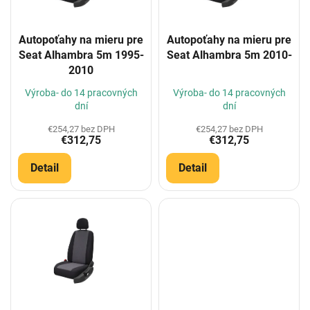
p
r
o
Autopoťahy na mieru pre
Autopoťahy na mieru pre
d
Seat Alhambra 5m 1995-
Seat Alhambra 5m 2010-
u
2010
k
t
Výroba- do 14 pracovných
Výroba- do 14 pracovných
o
dní
dní
v
€254,27 bez DPH
€254,27 bez DPH
€312,75
€312,75
Detail
Detail