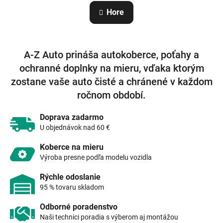
n
l
Hore
k
á
o
d
v
a
a
c
n
A-Z Auto prináša autokoberce, poťahy a
i
i
e
e
ochranné doplnky na mieru, vďaka ktorým
p
zostane vaše auto čisté a chránené v každom
r
v
ročnom období.
k
y
Doprava zadarmo
v
U objednávok nad 60 €
ý
p
Koberce na mieru
i
Výroba presne podľa modelu vozidla
s
u
Rýchle odoslanie
95 % tovaru skladom
Odborné poradenstvo
Naši technici poradia s výberom aj montážou