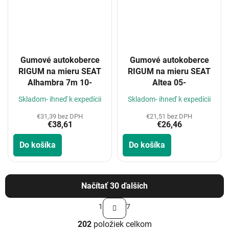
Gumové autokoberce
Gumové autokoberce
RIGUM na mieru SEAT
RIGUM na mieru SEAT
Alhambra 7m 10-
Altea 05-
Skladom- ihneď k expedícii
Skladom- ihneď k expedícii
€31,39 bez DPH
€21,51 bez DPH
€38,61
€26,46
Do košíka
Do košíka
Načítať 30 ďalších
S
1
7
t
O
r
202
položiek celkom
v
á