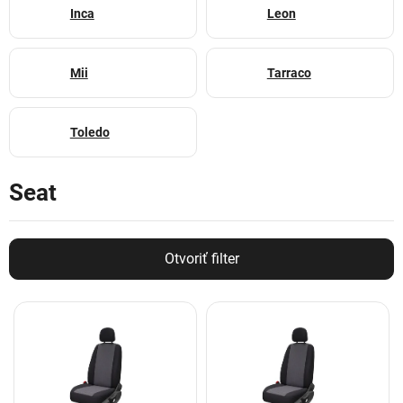
Inca
Leon
Mii
Tarraco
Toledo
Seat
Otvoriť filter
V
ý
p
i
s