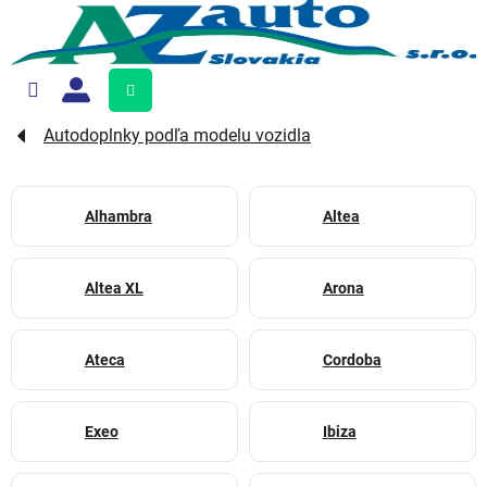
Prejsť
na
obsah
Nákupný
košík
Autodoplnky podľa modelu vozidla
Alhambra
Altea
Altea XL
Arona
Ateca
Cordoba
Exeo
Ibiza