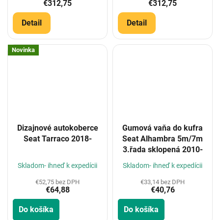
€312,75
€312,75
Detail
Detail
Novinka
Dizajnové autokoberce
Gumová vaňa do kufra
Seat Tarraco 2018-
Seat Alhambra 5m/7m
3.řada sklopená 2010-
Skladom- ihneď k expedícii
Skladom- ihneď k expedícii
€52,75 bez DPH
€33,14 bez DPH
€64,88
€40,76
Do košíka
Do košíka