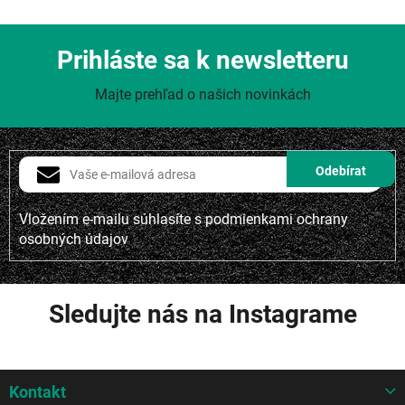
Prihláste sa k newsletteru
Majte prehľad o našich novinkách
Vložením e-mailu súhlasíte s
podmienkami ochrany
osobných údajov
Sledujte nás na Instagrame
Z
Kontakt
á