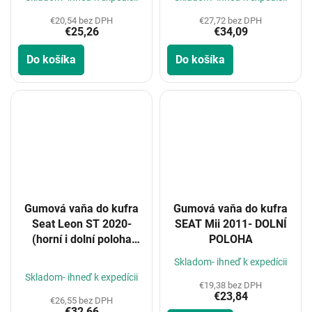
€20,54 bez DPH
€27,72 bez DPH
€25,26
€34,09
Do košíka
Do košíka
Gumová vaňa do kufra
Gumová vaňa do kufra
Seat Leon ST 2020-
SEAT Mii 2011- DOLNÍ
(horní i dolní poloha
POLOHA
kufru)
Priemerné
Skladom- ihneď k expedícii
hodnotenie
Skladom- ihneď k expedícii
€19,38 bez DPH
produktu
€23,84
je
€26,55 bez DPH
€32,66