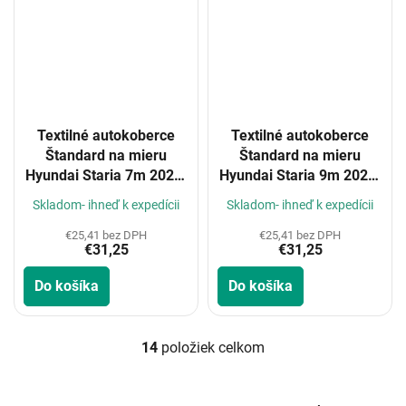
Textilné autokoberce
Textilné autokoberce
Štandard na mieru
Štandard na mieru
Hyundai Staria 7m 2022-
Hyundai Staria 9m 2022-
(3 řady)
(3 řady)
Skladom- ihneď k expedícii
Skladom- ihneď k expedícii
€25,41 bez DPH
€25,41 bez DPH
€31,25
€31,25
Do košíka
Do košíka
14
položiek celkom
O
v
l