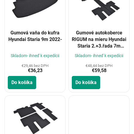
i
s
p
r
o
Gumová vaňa do kufra
Gumové autokoberce
d
Hyundai Staria 9m 2022-
RIGUM na mieru Hyundai
u
Staria 2.+3.řada 7m
k
2022-
t
Skladom- ihneď k expedícii
Skladom- ihneď k expedícii
o
€29,46 bez DPH
€48,44 bez DPH
v
€36,23
€59,58
Do košíka
Do košíka