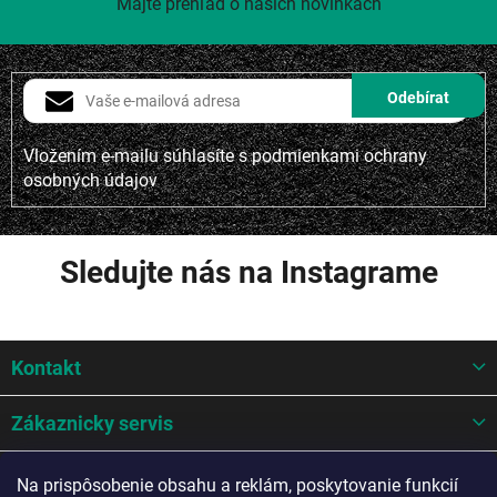
Majte prehľad o našich novinkách
Vložením e-mailu súhlasíte s
podmienkami ochrany
osobných údajov
Sledujte nás na Instagrame
Z
Kontakt
á
p
ä
Zákaznicky servis
t
i
Mohlo by sa hodit
Na prispôsobenie obsahu a reklám, poskytovanie funkcií