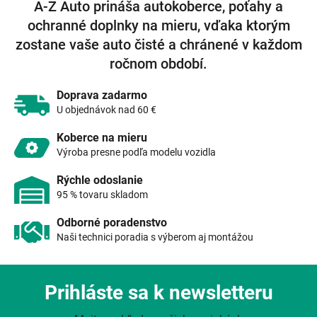
á
A-Z Auto prináša autokoberce, poťahy a
d
ochranné doplnky na mieru, vďaka ktorým
a
c
zostane vaše auto čisté a chránené v každom
i
ročnom období.
e
p
r
Doprava zadarmo
v
U objednávok nad 60 €
k
y
Koberce na mieru
v
Výroba presne podľa modelu vozidla
ý
p
Rýchle odoslanie
i
95 % tovaru skladom
s
u
Odborné poradenstvo
Naši technici poradia s výberom aj montážou
Prihláste sa k newsletteru