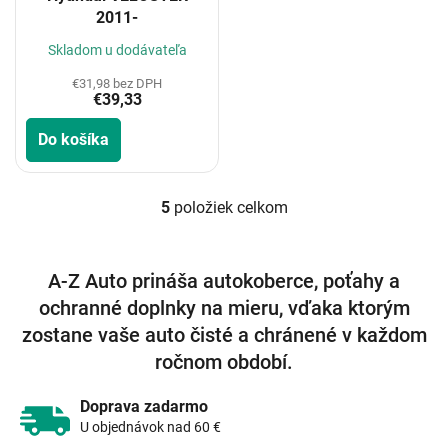
2011-
Skladom u dodávateľa
€31,98 bez DPH
€39,33
Do košíka
5
položiek celkom
O
v
l
á
A-Z Auto prináša autokoberce, poťahy a
d
ochranné doplnky na mieru, vďaka ktorým
a
c
zostane vaše auto čisté a chránené v každom
i
ročnom období.
e
p
r
Doprava zadarmo
v
U objednávok nad 60 €
k