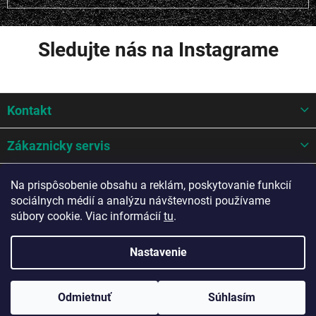
Sledujte nás na Instagrame
Z
Kontakt
á
p
ä
Zákaznicky servis
t
i
Mohlo by sa hodit
Na prispôsobenie obsahu a reklám, poskytovanie funkcií
e
sociálnych médií a analýzu návštevnosti používame
Potrebujete poradiť?
súbory cookie. Viac informácií
tu
.
Nastavenie
Copyright 2026
A-Z AUTO Slovakia s.r.o.
. Všetky práva vyhradené.
Odmietnuť
Súhlasím
Upraviť nastavenie cookies