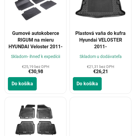
i
s
p
r
o
Gumové autokoberce
Plastová vaňa do kufra
d
RIGUM na mieru
Hyundai VELOSTER
u
HYUNDAI Veloster 2011-
2011-
k
t
Skladom- ihneď k expedícii
Skladom u dodávateľa
o
€25,19 bez DPH
€21,31 bez DPH
v
€30,98
€26,21
Do košíka
Do košíka