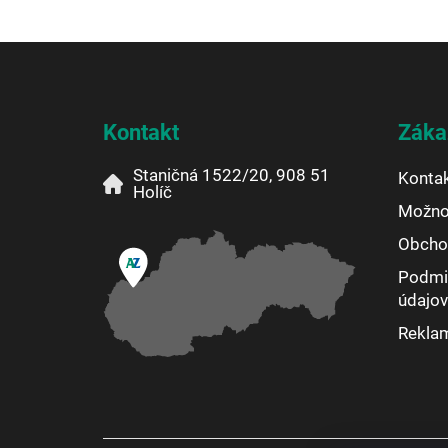
Z
á
p
ä
Kontakt
Záka
t
i
Staničná 1522/20, 908 51
Konta
e
Holíč
Možnos
Obcho
Podmi
údajov
Rekla