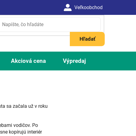
Hľadať
Akciová cena
Výpredaj
sta sa začala už v roku
rebami vodičov. Po
ne kopírujú interiér