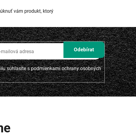
núknuť vám produkt, ktorý
lu súhlasíte s
podmienkami ochrany osobných
me