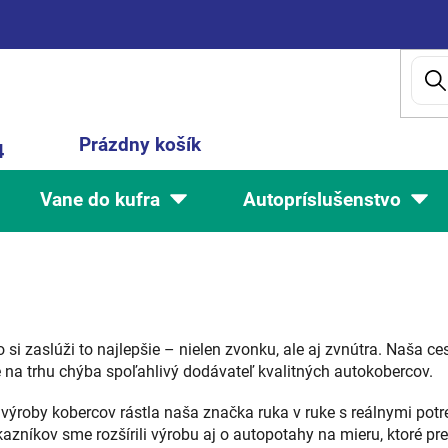
Nákupný
Prázdny košík
4
košík
Vane do kufra
Autopríslušenstvo
 si zaslúži to najlepšie – nielen zvonku, ale aj zvnútra. Naša ce
že na trhu chýba spoľahlivý dodávateľ kvalitných autokobercov.
výroby kobercov rástla naša značka ruka v ruke s reálnymi pot
zníkov sme rozšírili výrobu aj o autopotahy na mieru, ktoré pres