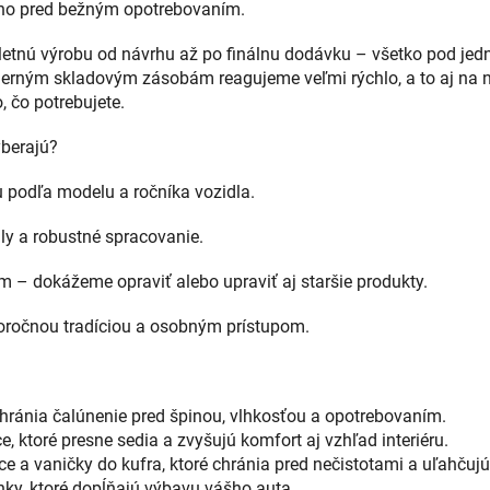
 ho pred bežným opotrebovaním.
tnú výrobu od návrhu až po finálnu dodávku – všetko pod jed
merným skladovým zásobám reagujeme veľmi rýchlo, a to aj na n
, čo potrebujete.
yberajú?
 podľa modelu a ročníka vozidla.
ály a robustné spracovanie.
 – dokážeme opraviť alebo upraviť aj staršie produkty.
horočnou tradíciou a osobným prístupom.
chránia čalúnenie pred špinou, vlhkosťou a opotrebovaním.
e, ktoré presne sedia a zvyšujú komfort aj vzhľad interiéru.
 a vaničky do kufra, ktoré chránia pred nečistotami a uľahčujú
nky, ktoré dopĺňajú výbavu vášho auta.