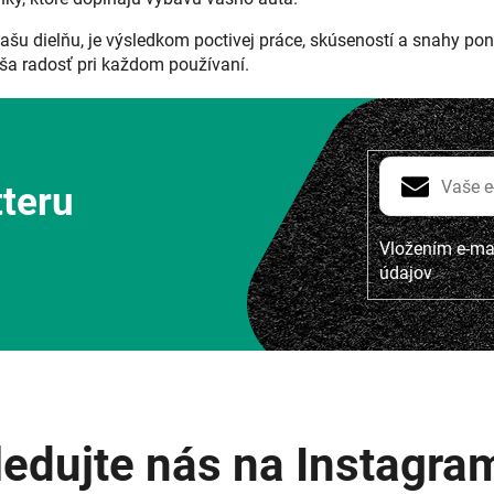
našu dielňu, je výsledkom poctivej práce, skúseností a snahy po
ša radosť pri každom používaní.
tteru
Vložením e-mai
údajov
ledujte nás na Instagra