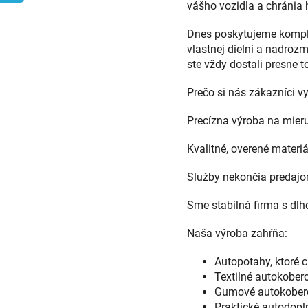
vášho vozidla a chránia
Dnes poskytujeme komple
vlastnej dielni a nadroz
ste vždy dostali presne to
Prečo si nás zákazníci v
Precízna výroba na mieru
Kvalitné, overené materi
Služby nekončia predajom
Sme stabilná firma s dl
Naša výroba zahŕňa:
Autopotahy, ktoré 
Textilné autokoberc
Gumové autokoberce
Praktické autodopl