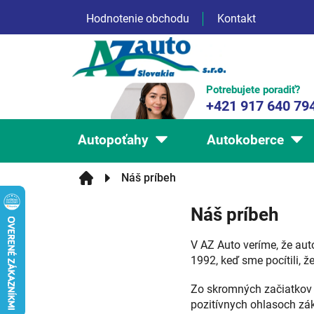
Prejsť
Hodnotenie obchodu
Kontakt
na
obsah
Potrebujete poradiť?
+421 917 640 79
Autopoťahy
Autokoberce
Náš príbeh
Náš príbeh
V AZ Auto veríme, že auto
1992, keď sme pocítili, 
Zo skromných začiatkov 
pozitívnych ohlasoch záka