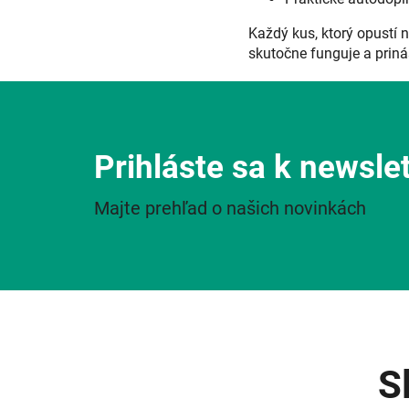
Každý kus, ktorý opustí 
skutočne funguje a priná
Prihláste sa k newsle
Majte prehľad o našich novinkách
S