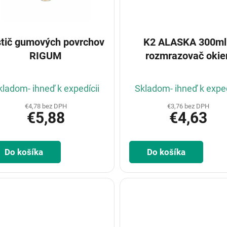
stič gumových povrchov
K2 ALASKA 300ml
RIGUM
rozmrazovač okie
kladom- ihneď k expedícii
Skladom- ihneď k exped
€4,78 bez DPH
€3,76 bez DPH
€5,88
€4,63
Do košíka
Do košíka