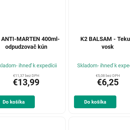
 ANTI-MARTEN 400ml-
K2 BALSAM - Teku
odpudzovač kún
vosk
kladom- ihneď k expedícii
Skladom- ihneď k exped
€11,37 bez DPH
€5,08 bez DPH
€13,99
€6,25
Do košíka
Do košíka