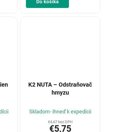
Do košíka
ien
K2 NUTA – Odstraňovač
hmyzu
ícii
Skladom- ihneď k expedícii
€4,67 bez DPH
€5,75