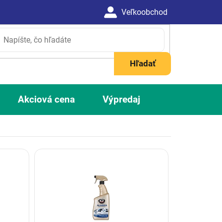
Hľadať
Akciová cena
Výpredaj