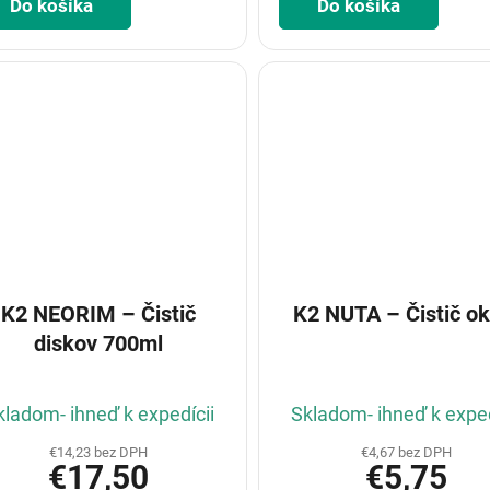
Do košíka
Do košíka
K2 NEORIM – Čistič
K2 NUTA – Čistič ok
diskov 700ml
kladom- ihneď k expedícii
Skladom- ihneď k exped
€14,23 bez DPH
€4,67 bez DPH
€17,50
€5,75