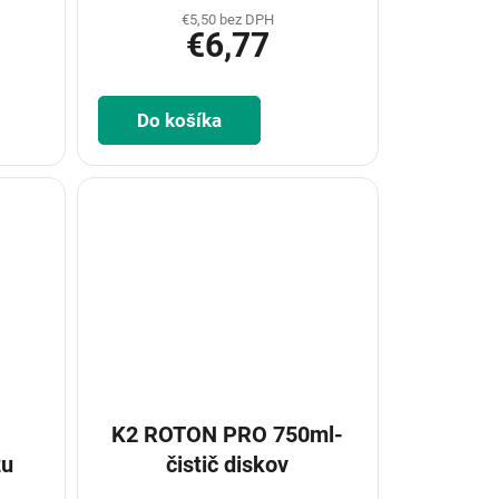
€5,50 bez DPH
€6,77
Do košíka
K2 ROTON PRO 750ml-
zu
čistič diskov