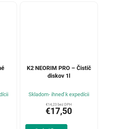
né
K2 NEORIM PRO – Čistič
diskov 1l
ícii
Skladom- ihneď k expedícii
€14,23 bez DPH
€17,50