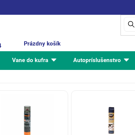
Nákupný
Prázdny košík
4
košík
Vane do kufra
Autopríslušenstvo