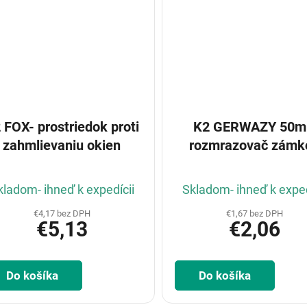
 FOX- prostriedok proti
K2 GERWAZY 50m
zahmlievaniu okien
rozmrazovač zámk
kladom- ihneď k expedícii
Skladom- ihneď k exped
€4,17 bez DPH
€1,67 bez DPH
€5,13
€2,06
Do košíka
Do košíka