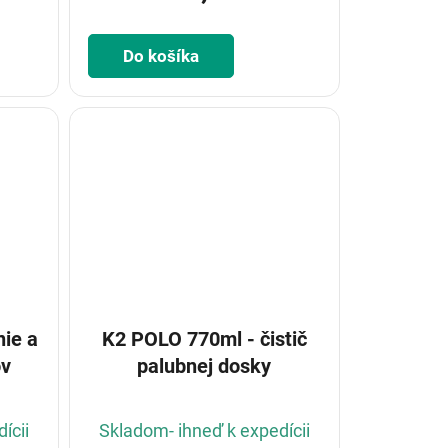
Do košíka
nie a
K2 POLO 770ml - čistič
ov
palubnej dosky
ícii
Skladom- ihneď k expedícii