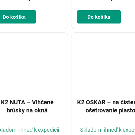
Do košíka
Do košíka
K2 NUTA – Vlhčené
K2 OSKAR – na čiste
brúsky na okná
ošetrovanie plast
kladom- ihneď k expedícii
Skladom- ihneď k exped