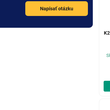
Napísať otázku
K2
S