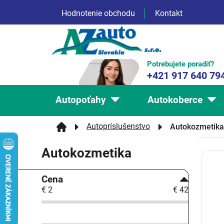
Prejsť
Hodnotenie obchodu
Kontakt
na
obsah
Potrebujete poradiť?
+421 917 640 79
Autopoťahy
Autokoberce
Autopríslušenstvo
Autokozmetika
Autokozmetika
V
ý
B
p
Cena
o
i
€
2
€
42
č
s
n
p
ý
r