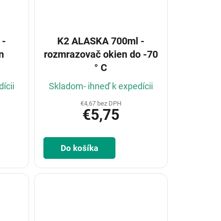
 -
K2 ALASKA 700ml -
n
rozmrazovač okien do -70
° C
ícii
Skladom- ihneď k expedícii
€4,67 bez DPH
€5,75
Do košíka