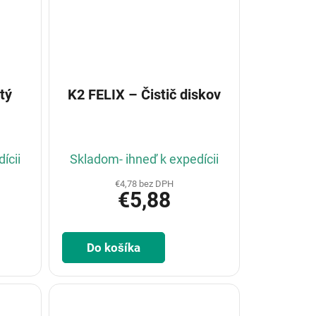
tý
K2 FELIX – Čistič diskov
ícii
Skladom- ihneď k expedícii
€4,78 bez DPH
€5,88
Do košíka