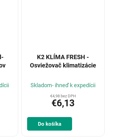
l-
K2 KLÍMA FRESH -
ov
Osviežovač klimatizácie
ícii
Skladom- ihneď k expedícii
€4,98 bez DPH
€6,13
Do košíka