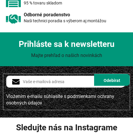
i
95 % tovaru skladom
s
u
Odborné poradenstvo
Naši technici poradia s výberom aj montážou
Prihláste sa k newsletteru
Majte prehľad o našich novinkách
Vložením e-mailu súhlasíte s
podmienkami ochrany
osobných údajov
Sledujte nás na Instagrame