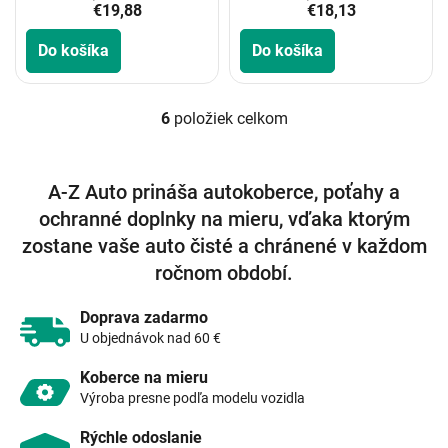
€19,88
€18,13
Do košíka
Do košíka
6
položiek celkom
O
v
l
á
A-Z Auto prináša autokoberce, poťahy a
d
ochranné doplnky na mieru, vďaka ktorým
a
c
zostane vaše auto čisté a chránené v každom
i
ročnom období.
e
p
r
Doprava zadarmo
v
U objednávok nad 60 €
k
y
Koberce na mieru
v
Výroba presne podľa modelu vozidla
ý
p
Rýchle odoslanie