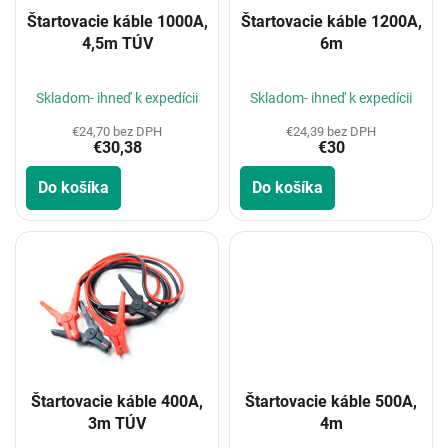
o
Štartovacie káble 1000A,
Štartovacie káble 1200A,
d
4,5m TÚV
6m
u
k
t
Skladom- ihneď k expedícii
Skladom- ihneď k expedícii
o
€24,70 bez DPH
€24,39 bez DPH
v
€30,38
€30
Do košíka
Do košíka
Štartovacie káble 400A,
Štartovacie káble 500A,
3m TÚV
4m