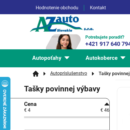
Prejsť
Hodnotenie obchodu
Kontakt
na
obsah
Potrebujete poradiť?
+421 917 640 79
Autopoťahy
Autokoberce
Autopríslušenstvo
Tašky povinnej
Tašky povinnej výbavy
V
ý
B
p
Cena
o
i
€
4
€
46
č
s
n
p
ý
r