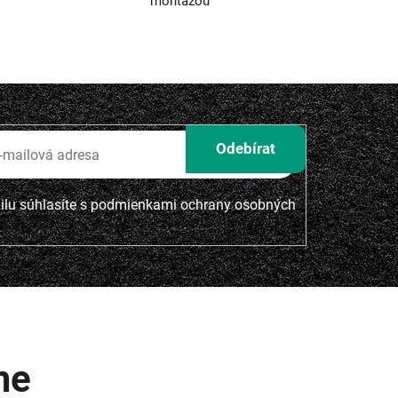
montážou
lu súhlasíte s
podmienkami ochrany osobných
me