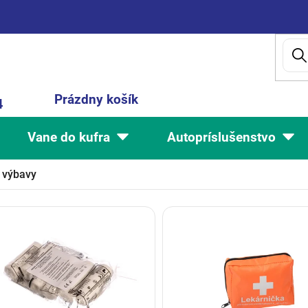
Nákupný
Prázdny košík
4
košík
Vane do kufra
Autopríslušenstvo
 výbavy