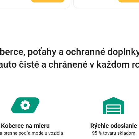
O
v
l
á
d
a
berce, poťahy a ochranné doplnk
c
i
auto čisté a chránené v každom 
e
p
r
v
k
y
v
ý
p
i
s
Koberce na mieru
Rýchle odoslanie
u
a presne podľa modelu vozidla
95 % tovaru skladom