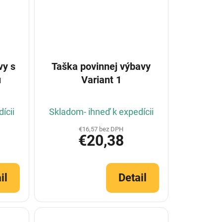
vy s
Taška povinnej výbavy
u
Variant 1
ícii
Skladom- ihneď k expedícii
€16,57 bez DPH
€20,38
il
Detail