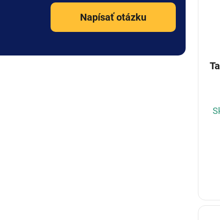
Napísať otázku
Ta
S