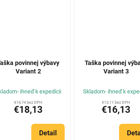
Taška povinnej výbavy
Taška povinnej výb
Variant 2
Variant 3
kladom- ihneď k expedícii
Skladom- ihneď k exped
€14,74 bez DPH
€13,11 bez DPH
€18,13
€16,13
Detail
Deta