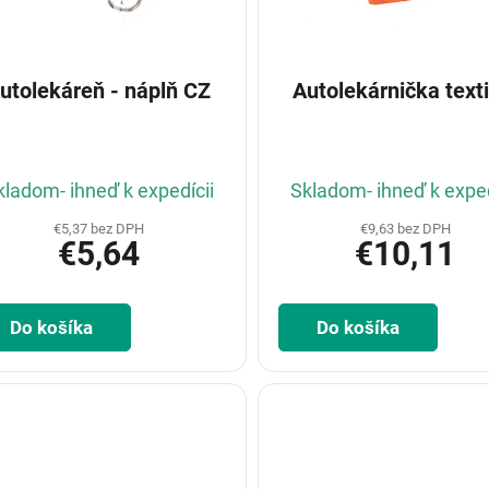
utolekáreň - náplň CZ
Autolekárnička texti
kladom- ihneď k expedícii
Skladom- ihneď k exped
€5,37 bez DPH
€9,63 bez DPH
€5,64
€10,11
Do košíka
Do košíka