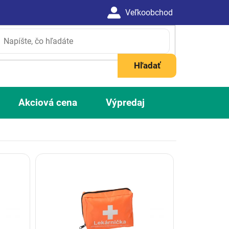
Hľadať
Akciová cena
Výpredaj