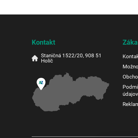
Z
á
p
ä
Kontakt
Záka
t
i
Staničná 1522/20, 908 51
Konta
e
Holíč
Možnos
Obcho
Podmi
údajov
Rekla