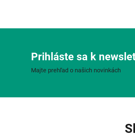
Prihláste sa k newsle
Majte prehľad o našich novinkách
S