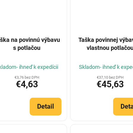
ška na povinnú výbavu
Taška povinnej výba
s potlačou
vlastnou potlačo
kladom- ihneď k expedícii
Skladom- ihneď k exped
€3,76 bez DPH
€37,10 bez DPH
€4,63
€45,63
Detail
Deta