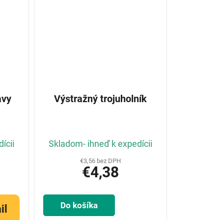
avy
Výstražný trojuholník
ícii
Skladom- ihneď k expedícii
€3,56 bez DPH
€4,38
Do košíka
il