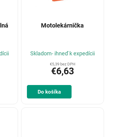
lná
Motolekárnička
ícii
Skladom- ihneď k expedícii
€5,39 bez DPH
€6,63
Do košíka