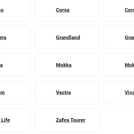
bo
Corsa
Cor
era
Grandland
Gra
va
Mokka
Mok
um
Vectra
Viv
 Life
Zafira Tourer