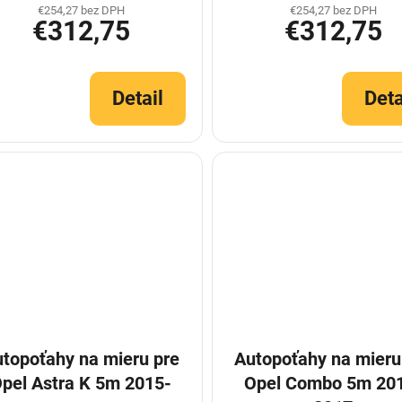
€254,27 bez DPH
€254,27 bez DPH
€312,75
€312,75
Detail
Deta
topoťahy na mieru pre
Autopoťahy na mieru
pel Astra K 5m 2015-
Opel Combo 5m 20