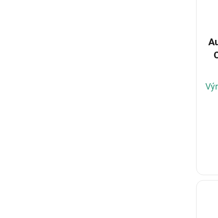
Au
Výr