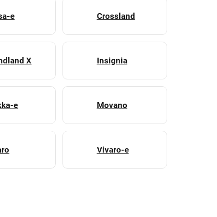
sa-e
Crossland
ndland X
Insignia
ka-e
Movano
aro
Vivaro-e