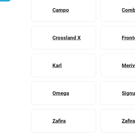
Campo
Com
Crossland X
Front
Karl
Meri
Omega
Sign
Zafira
Zafira