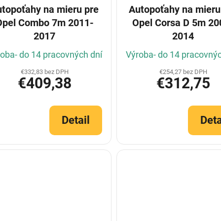
topoťahy na mieru pre
Autopoťahy na mieru
Opel Combo 7m 2011-
Opel Corsa D 5m 20
2017
2014
oba- do 14 pracovných dní
Výroba- do 14 pracovnýc
€332,83 bez DPH
€254,27 bez DPH
€409,38
€312,75
Detail
Deta