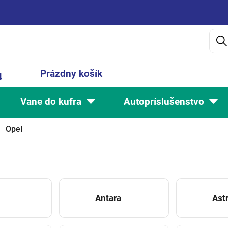
Nákupný
Prázdny košík
4
košík
Vane do kufra
Autopríslušenstvo
Opel
Antara
Ast