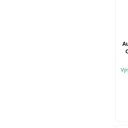
Au
Výr