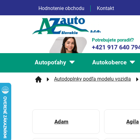
Prejsť
Hodnotenie obchodu
Kontakt
na
obsah
Potrebujete poradiť?
+421 917 640 79
Autopoťahy
Autokoberce
Autodoplnky podľa modelu vozidla
Adam
Agila