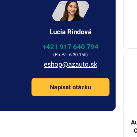
Lucia Rindová
+421 917 640 794
eshop
@
azauto.sk
Napísať otázku
Au
O