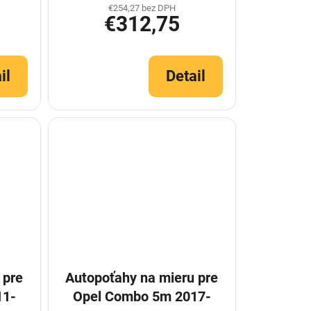
€254,27 bez DPH
€312,75
il
Detail
 pre
Autopoťahy na mieru pre
11-
Opel Combo 5m 2017-