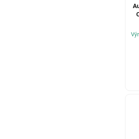
Au
Výr