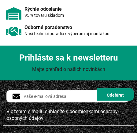
ý
p
Rýchle odoslanie
i
95 % tovaru skladom
s
u
Odborné poradenstvo
Naši technici poradia s výberom aj montážou
Prihláste sa k newsletteru
Majte prehľad o našich novinkách
Vložením e-mailu súhlasíte s
podmienkami ochrany
osobných údajov