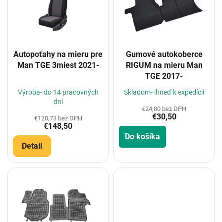
i
s
p
r
o
Autopoťahy na mieru pre
Gumové autokoberce
d
Man TGE 3miest 2021-
RIGUM na mieru Man
u
TGE 2017-
k
t
Výroba- do 14 pracovných
Skladom- ihneď k expedícii
o
dní
€24,80 bez DPH
v
€30,50
€120,73 bez DPH
€148,50
Do košíka
Detail