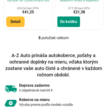
Výroba- do 5 pracovných dní
Skladom- ihneď k expedícii
€33,54 bez DPH
€17,38 bez DPH
€41,25
€21,38
Detail
Do košíka
8
položiek celkom
O
v
l
á
A-Z Auto prináša autokoberce, poťahy a
d
ochranné doplnky na mieru, vďaka ktorým
a
c
zostane vaše auto čisté a chránené v každom
i
ročnom období.
e
p
r
Doprava zadarmo
v
U objednávok nad 60 €
k
y
Koberce na mieru
v
Výroba presne podľa modelu vozidla