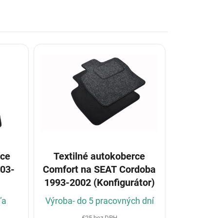
rce
Textilné autokoberce
03-
Comfort na SEAT Cordoba
1993-2002 (Konfigurátor)
ľa
Výroba- do 5 pracovných dní
€25 bez DPH