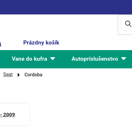
Nákupný
Prázdny košík
4
košík
Vane do kufra
Autopríslušenstvo
Seat
Cordoba
- 2009