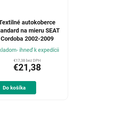
Textilné autokoberce
tandard na mieru SEAT
Cordoba 2002-2009
kladom- ihneď k expedícii
€17,38 bez DPH
€21,38
Do košíka
O
v
l
á
d