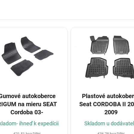
Gumové autokoberce
Plastové autokobe
RIGUM na mieru SEAT
Seat CORDOBA II 20
Cordoba 03-
2009
kladom- ihneď k expedícii
Skladom u dodávate
€21,51 bez DPH
€36,78 bez DPH