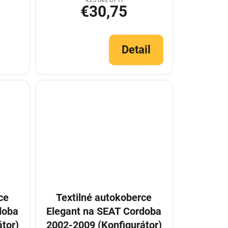
€30,75
Detail
ce
Textilné autokoberce
doba
Elegant na SEAT Cordoba
tor)
2002-2009 (Konfigurátor)