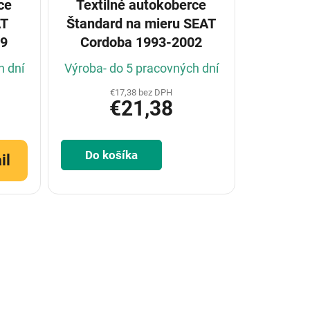
ce
Textilné autokoberce
AT
Štandard na mieru SEAT
09
Cordoba 1993-2002
h dní
Výroba- do 5 pracovných dní
€17,38 bez DPH
€21,38
Do košíka
il