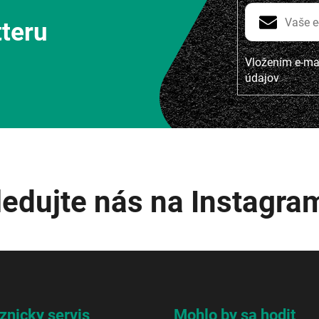
tteru
Vložením e-mai
údajov
ledujte nás na Instagra
znicky servis
Mohlo by sa hodit