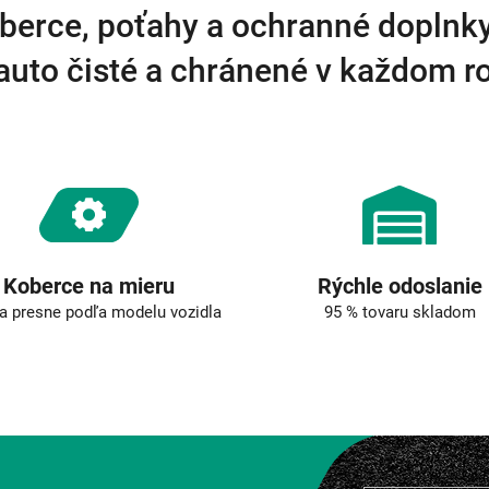
a
berce, poťahy a ochranné doplnk
c
i
auto čisté a chránené v každom 
e
p
r
v
k
y
v
ý
p
i
s
Koberce na mieru
Rýchle odoslanie
u
a presne podľa modelu vozidla
95 % tovaru skladom