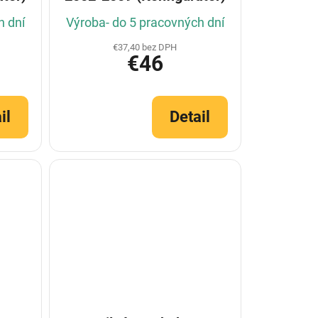
h dní
Výroba- do 5 pracovných dní
€37,40 bez DPH
€46
il
Detail