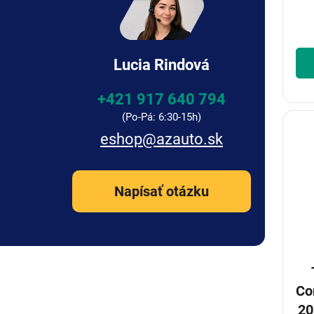
Lucia Rindová
+421 917 640 794
eshop
@
azauto.sk
Napísať otázku
Co
20