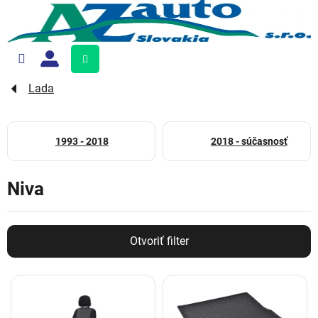
Prejsť
na
obsah
Nákupný
košík
Lada
1993 - 2018
2018 - súčasnosť
Niva
Otvoriť filter
V
ý
p