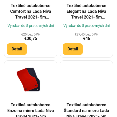
o
Textilné autokoberce
Textilné autokoberce
d
Comfort na Lada Niva
Elegant na Lada Niva
u
Travel 2021- 5m
Travel 2021- 5m
k
(Konfigurátor)
(Konfigurátor)
t
Výroba- do 5 pracovných dní
Výroba- do 5 pracovných dní
o
€25 bez DPH
€37,40 bez DPH
v
€30,75
€46
Detail
Detail
Textilné autokoberce
Textilné autokoberce
Enzo na mieru Lada Niva
Štandard na mieru Lada
Travel 2021- 5m
Niva Travel 2021- 5m