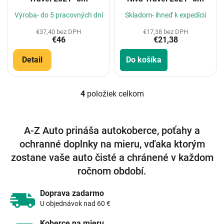
Výroba- do 5 pracovných dní
Skladom- ihneď k expedícii
€37,40 bez DPH
€17,38 bez DPH
€46
€21,38
Detail
Do košíka
4
položiek celkom
O
v
l
á
A-Z Auto prináša autokoberce, poťahy a
d
ochranné doplnky na mieru, vďaka ktorým
a
c
zostane vaše auto čisté a chránené v každom
i
ročnom období.
e
p
r
Doprava zadarmo
v
U objednávok nad 60 €
k
y
Koberce na mieru