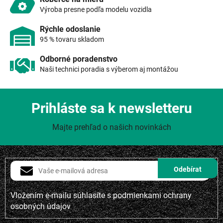
v
Výroba presne podľa modelu vozidla
ý
p
Rýchle odoslanie
i
95 % tovaru skladom
s
u
Odborné poradenstvo
Naši technici poradia s výberom aj montážou
Prihláste sa k newsletteru
Majte prehľad o našich novinkách
Vložením e-mailu súhlasíte s
podmienkami ochrany
osobných údajov