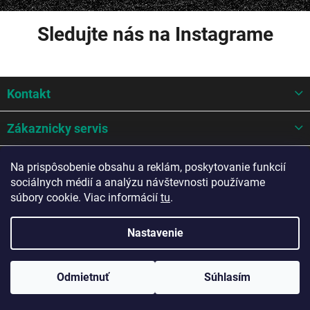
Sledujte nás na Instagrame
Z
Kontakt
á
p
ä
Zákaznicky servis
t
i
Mohlo by sa hodit
Na prispôsobenie obsahu a reklám, poskytovanie funkcií
e
sociálnych médií a analýzu návštevnosti používame
Potrebujete poradiť?
súbory cookie. Viac informácií
tu
.
Nastavenie
Copyright 2026
A-Z AUTO Slovakia s.r.o.
. Všetky práva vyhradené.
Odmietnuť
Súhlasím
Upraviť nastavenie cookies
Vytvoril Shoptet