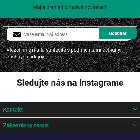
Majte prehľad o našich novinkách
Vložením e-mailu súhlasíte s
podmienkami ochrany
osobných údajov
Sledujte nás na Instagrame
Z
Kontakt
á
p
ä
Zákaznicky servis
t
i