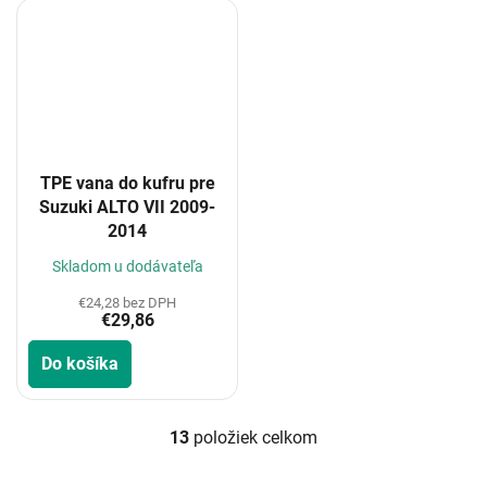
TPE vana do kufru pre
Suzuki ALTO VII 2009-
2014
Skladom u dodávateľa
€24,28 bez DPH
€29,86
Do košíka
13
položiek celkom
O
v