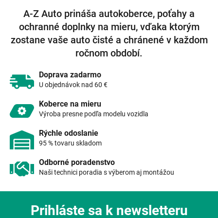
l
á
A-Z Auto prináša autokoberce, poťahy a
d
ochranné doplnky na mieru, vďaka ktorým
a
c
zostane vaše auto čisté a chránené v každom
i
ročnom období.
e
p
r
Doprava zadarmo
v
U objednávok nad 60 €
k
y
Koberce na mieru
v
Výroba presne podľa modelu vozidla
ý
p
Rýchle odoslanie
i
95 % tovaru skladom
s
u
Odborné poradenstvo
Naši technici poradia s výberom aj montážou
Prihláste sa k newsletteru