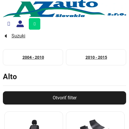
Prejsť
na
obsah
Nákupný
košík
Suzuki
2004 - 2010
2010 - 2015
Alto
Otvoriť filter
V
ý
p