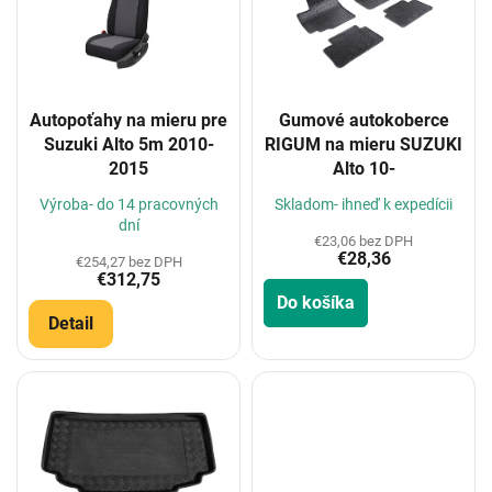
i
s
p
r
o
Autopoťahy na mieru pre
Gumové autokoberce
d
Suzuki Alto 5m 2010-
RIGUM na mieru SUZUKI
u
2015
Alto 10-
k
t
Výroba- do 14 pracovných
Skladom- ihneď k expedícii
o
dní
€23,06 bez DPH
v
€28,36
€254,27 bez DPH
€312,75
Do košíka
Detail