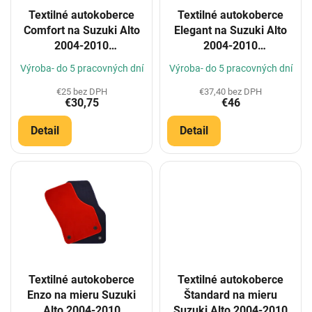
o
Textilné autokoberce
Textilné autokoberce
d
Comfort na Suzuki Alto
Elegant na Suzuki Alto
u
2004-2010
2004-2010
k
(Konfigurátor)
(Konfigurátor)
t
Výroba- do 5 pracovných dní
Výroba- do 5 pracovných dní
o
€25 bez DPH
€37,40 bez DPH
v
€30,75
€46
Detail
Detail
Textilné autokoberce
Textilné autokoberce
Enzo na mieru Suzuki
Štandard na mieru
Alto 2004-2010
Suzuki Alto 2004-2010