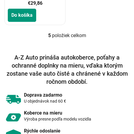
€29,86
Do košíka
5
položiek celkom
O
v
l
á
A-Z Auto prináša autokoberce, poťahy a
d
ochranné doplnky na mieru, vďaka ktorým
a
c
zostane vaše auto čisté a chránené v každom
i
ročnom období.
e
p
r
Doprava zadarmo
v
U objednávok nad 60 €
k
y
Koberce na mieru
v
Výroba presne podľa modelu vozidla
ý
p
Rýchle odoslanie