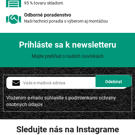
i
95 % tovaru skladom
s
u
Odborné poradenstvo
Naši technici poradia s výberom aj montážou
Prihláste sa k newsletteru
Majte prehľad o našich novinkách
Vložením e-mailu súhlasíte s
podmienkami ochrany
osobných údajov
Sledujte nás na Instagrame