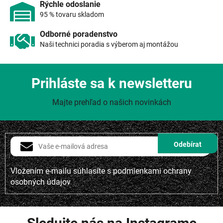
p
Rýchle odoslanie
i
95 % tovaru skladom
s
u
Odborné poradenstvo
Naši technici poradia s výberom aj montážou
Prihláste sa k newsletteru
Majte prehľad o našich novinkách
Vložením e-mailu súhlasíte s
podmienkami ochrany
osobných údajov