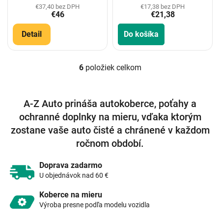
€37,40 bez DPH
€17,38 bez DPH
€46
€21,38
Detail
Do košíka
6
položiek celkom
O
v
l
á
A-Z Auto prináša autokoberce, poťahy a
d
ochranné doplnky na mieru, vďaka ktorým
a
c
zostane vaše auto čisté a chránené v každom
i
ročnom období.
e
p
r
Doprava zadarmo
v
U objednávok nad 60 €
k
y
Koberce na mieru
v
Výroba presne podľa modelu vozidla
ý