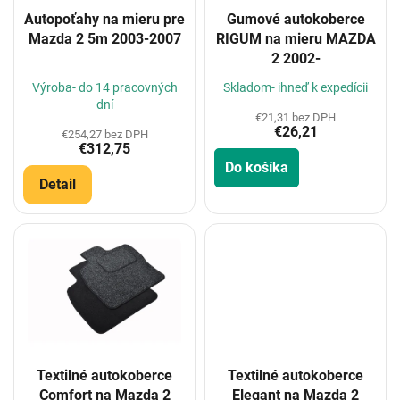
o
Autopoťahy na mieru pre
Gumové autokoberce
d
Mazda 2 5m 2003-2007
RIGUM na mieru MAZDA
u
2 2002-
k
t
Výroba- do 14 pracovných
Skladom- ihneď k expedícii
o
dní
€21,31 bez DPH
v
€26,21
€254,27 bez DPH
€312,75
Do košíka
Detail
Textilné autokoberce
Textilné autokoberce
Comfort na Mazda 2
Elegant na Mazda 2