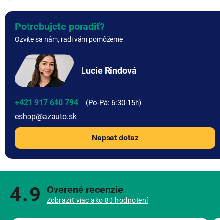
Potrebujete poradiť?
Ozvite sa nám, radi vám pomôžeme
Lucie Rindová
+421 917 640 794
eshop
@
azauto.sk
Napsat dotaz
4.9
Overené recenzie
Zobraziť viac ako 80 hodnotení