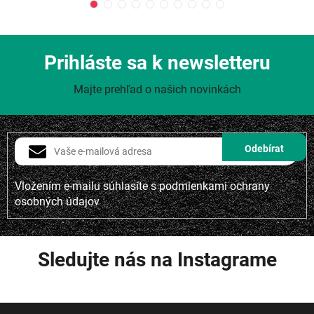
Prihláste sa k newsletteru
Majte prehľad o našich novinkách
Vložením e-mailu súhlasíte s
podmienkami ochrany
osobných údajov
Sledujte nás na Instagrame
Z