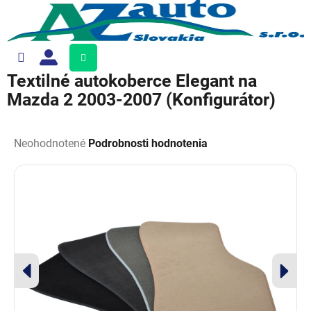
Prejsť
na
obsah
Nákupný
košík
Textilné autokoberce Elegant na
Mazda 2 2003-2007 (Konfigurátor)
Priemerné
hodnotenie
Neohodnotené
Podrobnosti hodnotenia
produktu
je
0,0
z
5
hviezdičiek.