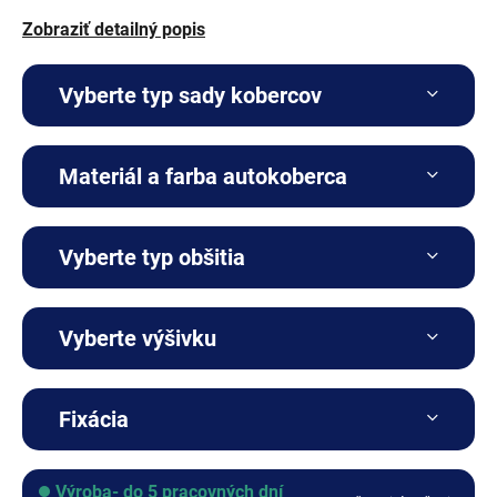
Zobraziť detailný popis
Vyberte typ sady kobercov
Materiál a farba autokoberca
Kompletná sada
Vyberte typ obšitia
+€0
Vyberte výšivku
Koženka
Fixácia
+€0
Výroba- do 5 pracovných dní