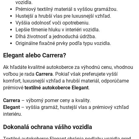
vozidla.
Prémiový textilný materiál s vyššou gramážou.
Hustejší a hrubší vlas pre luxusnejší vzhľad.
Vyššia odolnosť voči opotrebeniu.
Lepšie tlmenie hluku v interiéri vozidla.
Dlhá životnosť a jednoduchá údržba.
Originálne fixačné prvky podľa typu vozidla.
Elegant alebo Carrera?
Ak hľadáte kvalitné autokoberce za výhodnú cenu, vhodnou
voľbou je rada
Carrera
. Pokiaľ však preferujete vyšší
komfort, luxusnejší vzhľad a hrubší materiál, odporúčame
prémiové
textilné autokoberce Elegant
.
Carrera
– výborný pomer ceny a kvality.
Elegant
– vyššia gramáž, hustejší vlas a prémiový vzhľad
interiéru.
Dokonalá ochrana vášho vozidla
Textilné autokoberce Elegant chránia podlahu vozidla pred