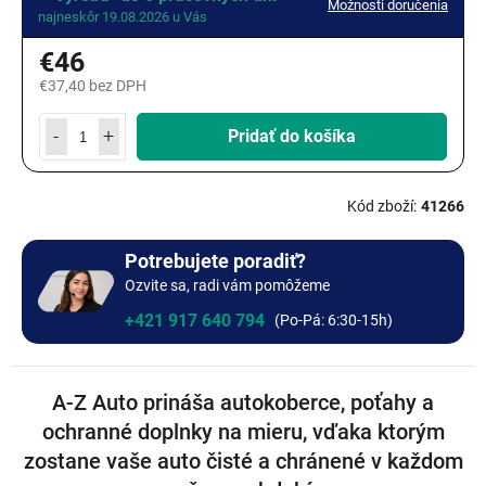
Možnosti doručenia
najneskôr 19.08.2026 u Vás
Áno: podľa originálu
Nie: bez fixácie
€46
€37,40
bez DPH
+€0
+€0
Nápis
Logo
Jednotková
cena:
+€5
Pridať do košíka
+€14
Iná: kontaktujte ma
41266
+€0
Bez výšivky
Potrebujete poradiť?
Ozvite sa, radi vám pomôžeme
+€0
+421 917 640 794
A-Z Auto prináša autokoberce, poťahy a
ochranné doplnky na mieru, vďaka ktorým
zostane vaše auto čisté a chránené v každom