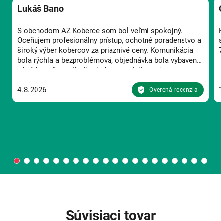
Lukáš Bano
S obchodom AZ Koberce som bol veľmi spokojný.
Oceňujem profesionálny prístup, ochotné poradenstvo a
široký výber kobercov za priaznivé ceny. Komunikácia
bola rýchla a bezproblémová, objednávka bola vybavená
v krátkom čase. Kvalita koberca splnila moje
očakávania a určite odporúčam AZ Koberce každému,
kto hľadá kvalitné podlahové riešenia.
4.8.2026
Overená recenzia
Súvisiaci tovar