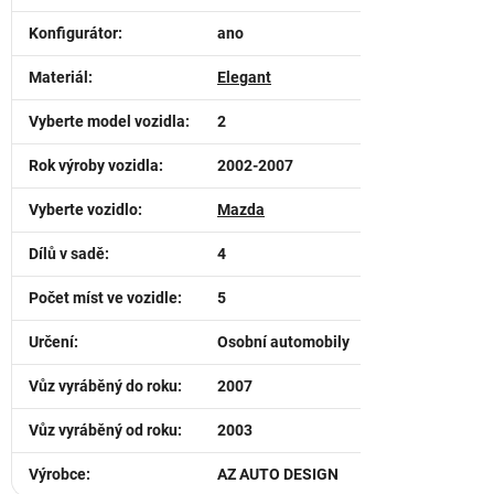
Konfigurátor
:
ano
Materiál
:
Elegant
Vyberte model vozidla
:
2
Rok výroby vozidla
:
2002-2007
Vyberte vozidlo
:
Mazda
Dílů v sadě
:
4
Počet míst ve vozidle
:
5
Určení
:
Osobní automobily
Vůz vyráběný do roku
:
2007
Vůz vyráběný od roku
:
2003
Výrobce
:
AZ AUTO DESIGN