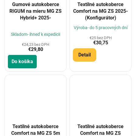
Gumové autokoberce
Textilné autokoberce
RIGUM na mieru MG ZS
Comfort na MG ZS 2025-
Hybrid+ 2025-
(Konfigurátor)
Priemerné
Výroba- do 5 pracovných dní
hodnotenie
Skladom- ihneď k expedícii
€25 bez DPH
produktu
€30,75
je
€24,23 bez DPH
€29,80
5,0
Detail
z
Do košíka
5
hviezdičiek.
Textilné autokoberce
Textilné autokoberce
Comfort na MG ZS 5m
Comfort na MG ZS