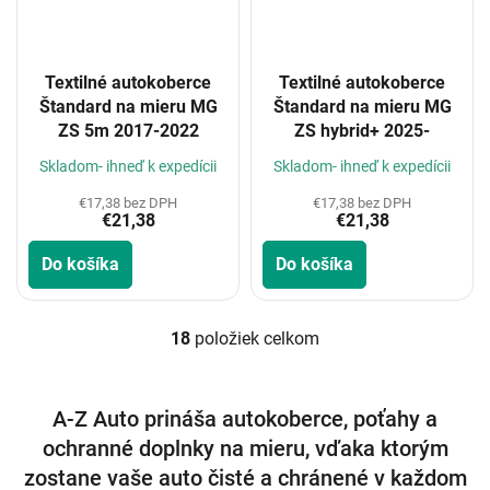
Textilné autokoberce
Textilné autokoberce
Štandard na mieru MG
Štandard na mieru MG
ZS 5m 2017-2022
ZS hybrid+ 2025-
Skladom- ihneď k expedícii
Skladom- ihneď k expedícii
€17,38 bez DPH
€17,38 bez DPH
€21,38
€21,38
Do košíka
Do košíka
18
položiek celkom
O
v
l
á
A-Z Auto prináša autokoberce, poťahy a
d
ochranné doplnky na mieru, vďaka ktorým
a
c
zostane vaše auto čisté a chránené v každom