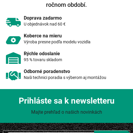
i
ročnom období.
e
p
r
Doprava zadarmo
v
U objednávok nad 60 €
k
y
Koberce na mieru
v
Výroba presne podľa modelu vozidla
ý
p
Rýchle odoslanie
i
95 % tovaru skladom
s
u
Odborné poradenstvo
Naši technici poradia s výberom aj montážou
Prihláste sa k newsletteru
Majte prehľad o našich novinkách