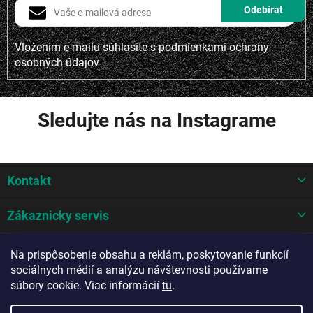
Vložením e-mailu súhlasíte s
podmienkami ochrany
osobných údajov
Sledujte nás na Instagrame
Z
Kontakt
á
p
ä
Zákaznicky servis
t
i
Mohlo by sa hodit
Na prispôsobenie obsahu a reklám, poskytovanie funkcií
e
sociálnych médií a analýzu návštevnosti používame
Potrebujete poradiť?
súbory cookie. Viac informácií
tu
.