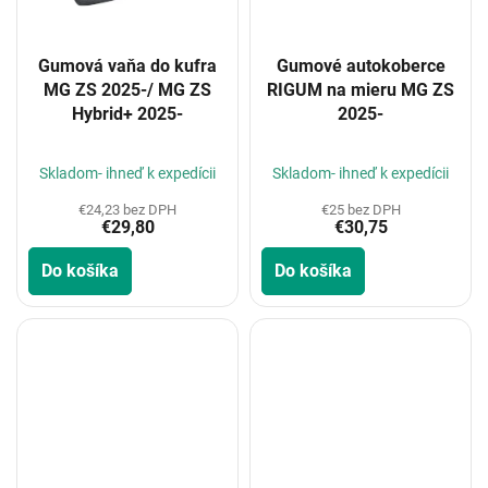
Gumová vaňa do kufra
Gumové autokoberce
MG ZS 2025-/ MG ZS
RIGUM na mieru MG ZS
Hybrid+ 2025-
2025-
Priemerné
Priemerné
hodnotenie
hodnotenie
Skladom- ihneď k expedícii
Skladom- ihneď k expedícii
produktu
produktu
je
je
€24,23 bez DPH
€25 bez DPH
€29,80
€30,75
5,0
4,0
z
z
Do košíka
Do košíka
5
5
hviezdičiek.
hviezdičiek.