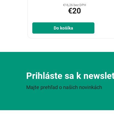
€16,26 bez DPH
€20
Do košíka
Prihláste sa k newsle
Majte prehľad o našich novinkách