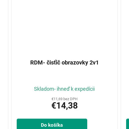
RDM- čisťič obrazovky 2v1
Skladom- ihneď k expedícii
€11,69 bez DPH
€14,38
Do košíka