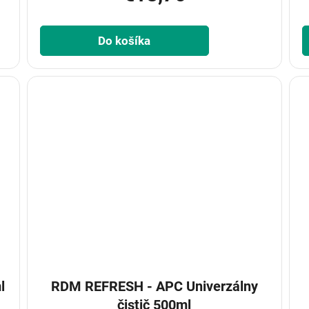
Do košíka
l
RDM REFRESH - APC Univerzálny
čistič 500ml