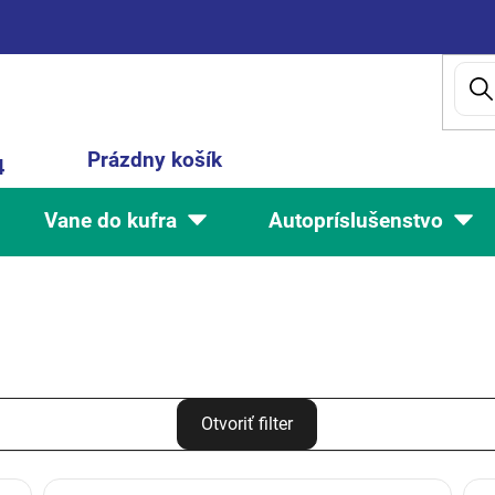
Nákupný
Prázdny košík
4
košík
Vane do kufra
Autopríslušenstvo
Otvoriť filter