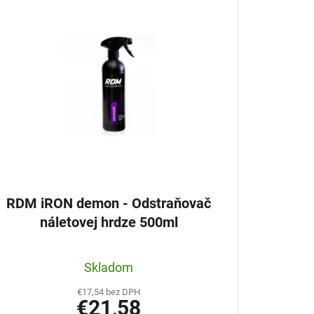
RDM iRON demon - Odstraňovač
náletovej hrdze 500ml
Skladom
€17,54 bez DPH
€21,58