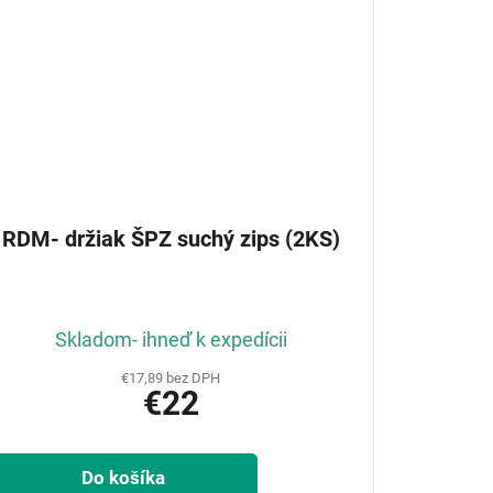
RDM- držiak ŠPZ suchý zips (2KS)
Skladom- ihneď k expedícii
€17,89 bez DPH
€22
Do košíka