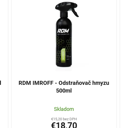
l
RDM IMROFF - Odstraňovač hmyzu
500ml
Skladom
€15,20 bez DPH
€18,70