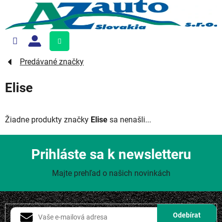
Prejsť
na
obsah
Nákupný
košík
Predávané značky
Elise
Žiadne produkty značky
Elise
sa nenašli...
Prihláste sa k newsletteru
Majte prehľad o našich novinkách