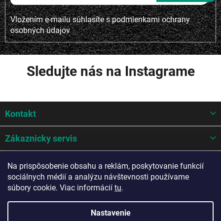
Vložením e-mailu súhlasíte s
podmienkami ochrany
osobných údajov
Sledujte nás na Instagrame
Z
Kontakt
á
p
ä
Zákaznicky servis
t
i
Mohlo by sa hodit
Na prispôsobenie obsahu a reklám, poskytovanie funkcií
e
sociálnych médií a analýzu návštevnosti používame
Potrebujete poradiť?
súbory cookie. Viac informácií
tu
.
Nastavenie