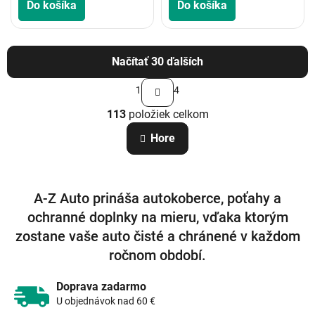
Do košíka
Do košíka
Načítať 30 ďalších
S
1
4
t
O
r
113
položiek celkom
v
á
n
l
Hore
k
á
o
d
v
a
a
c
n
A-Z Auto prináša autokoberce, poťahy a
i
i
e
e
ochranné doplnky na mieru, vďaka ktorým
p
zostane vaše auto čisté a chránené v každom
r
v
ročnom období.
k
y
Doprava zadarmo
v
U objednávok nad 60 €
ý