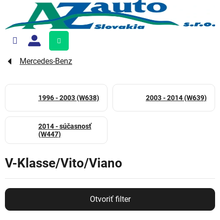
Prejsť
na
obsah
Nákupný
košík
Mercedes-Benz
1996 - 2003 (W638)
2003 - 2014 (W639)
2014 - súčasnosť
(W447)
V-Klasse/Vito/Viano
Otvoriť filter