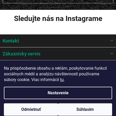
Sledujte nás na Instagrame
Z
Kontakt
á
p
ä
Zákaznicky servis
t
i
Mohlo by sa hodit
Na prispôsobenie obsahu a reklám, poskytovanie funkcií
e
sociálnych médií a analýzu návštevnosti používame
Potrebujete poradiť?
súbory cookie. Viac informácií
tu
.
Nastavenie
Copyright 2026
A-Z AUTO Slovakia s.r.o.
. Všetky práva vyhradené.
Odmietnuť
Súhlasím
Upraviť nastavenie cookies