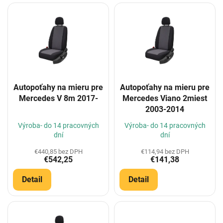
V
ý
p
i
s
p
r
o
Autopoťahy na mieru pre
Autopoťahy na mieru pre
d
Mercedes V 8m 2017-
Mercedes Viano 2miest
u
2003-2014
k
t
Výroba- do 14 pracovných
Výroba- do 14 pracovných
o
dní
dní
v
€440,85 bez DPH
€114,94 bez DPH
€542,25
€141,38
Detail
Detail