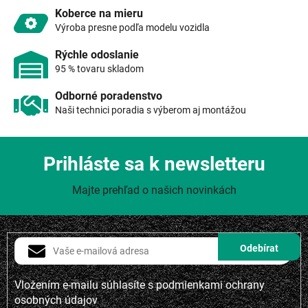
p
Koberce na mieru
i
Výroba presne podľa modelu vozidla
s
u
Rýchle odoslanie
95 % tovaru skladom
Odborné poradenstvo
Naši technici poradia s výberom aj montážou
Prihláste sa k newsletteru
Majte prehľad o našich novinkách
Vložením e-mailu súhlasíte s
podmienkami ochrany
osobných údajov