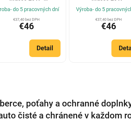
(Konfigurátor)
roba- do 5 pracovných dní
Výroba- do 5 pracovnýc
€37,40 bez DPH
€37,40 bez DPH
€46
€46
Detail
Deta
O
v
l
á
d
a
berce, poťahy a ochranné doplnk
c
i
auto čisté a chránené v každom 
e
p
r