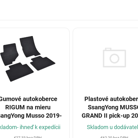
Gumové autokoberce
Plastové autokobe
RIGUM na mieru
SsangYong MUSS
sangYong Musso 2019-
GRAND II pick-up 2
kladom- ihneď k expedícii
Skladom u dodávate
€27,33 bez DPH
€62,20 bez DPH