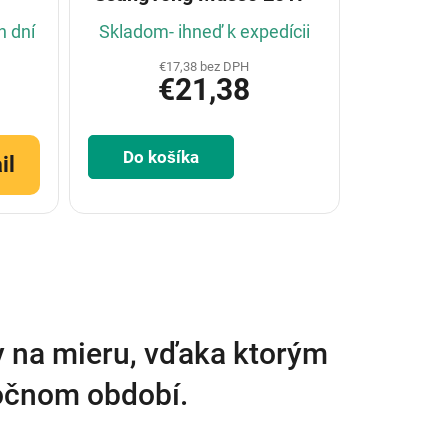
h dní
Skladom- ihneď k expedícii
€17,38 bez DPH
€21,38
Do košíka
il
y na mieru, vďaka ktorým
ročnom období.