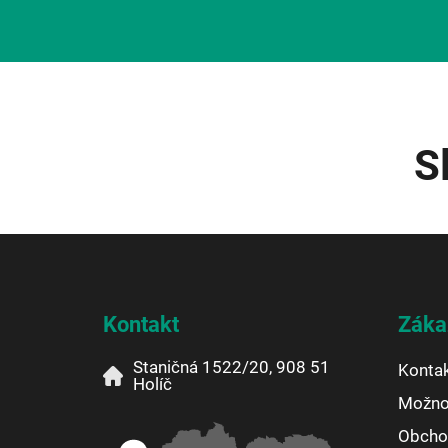
S
Z
á
p
ä
Kontakt
Záka
t
i
Staničná 1522/20, 908 51
Konta
e
Holíč
Možnos
Obcho