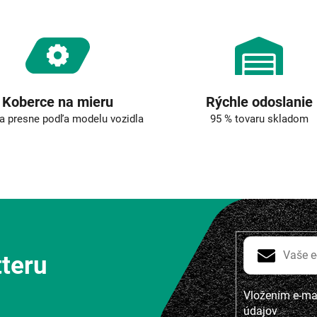
v
k
y
v
ý
p
i
s
Koberce na mieru
Rýchle odoslanie
u
a presne podľa modelu vozidla
95 % tovaru skladom
tteru
Vložením e-mai
údajov