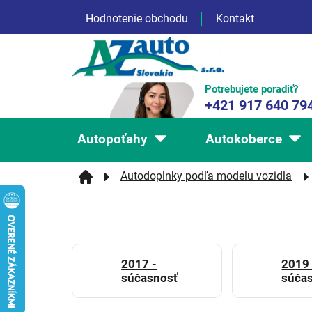
Prejsť
Hodnotenie obchodu
Kontakt
na
obsah
Potrebujete poradiť?
+421 917 640 79
Autopoťahy
Autokoberce
Autodoplnky podľa modelu vozidla
2017 -
2019 
súčasnosť
súča