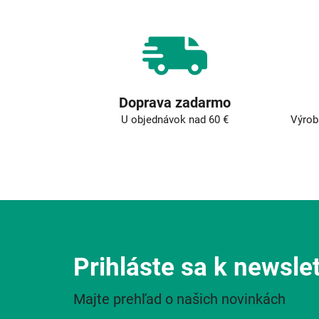
Doprava zadarmo
U objednávok nad 60 €
Výrob
Prihláste sa k newsle
Majte prehľad o našich novinkách