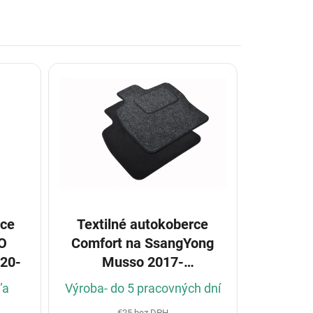
Textilné autokoberce
rce
Comfort na SsangYong
O
Musso 2017-
020-
(Konfigurátor)
Výroba- do 5 pracovných dní
ľa
€25 bez DPH