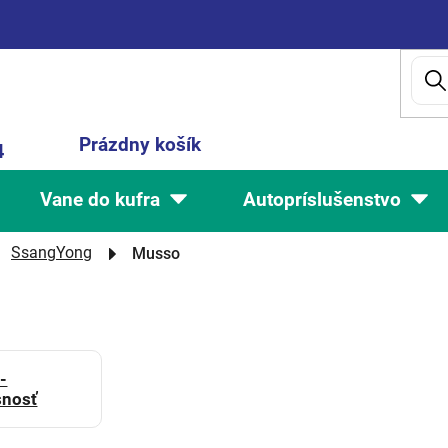
Nákupný
Prázdny košík
4
košík
Vane do kufra
Autopríslušenstvo
SsangYong
Musso
-
snosť