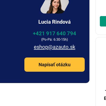
Lucia Rindová
+421 917 640 794
eshop
@
azauto.sk
Napísať otázku