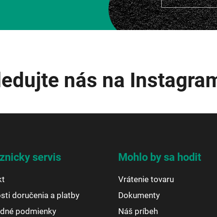
ledujte nás na Instagra
znicky servis
Mohlo by sa hodit
kt
Vrátenie tovaru
ti doručenia a platby
Dokumenty
dné podmienky
Náš príbeh