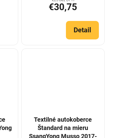
€30,75
Detail
ce
Textilné autokoberce
Yong
Štandard na mieru
SsangYong Musso 2017-