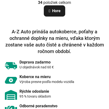
r
34
položiek celkom
v
á
n
l
Hore
k
á
o
d
v
a
a
c
n
A-Z Auto prináša autokoberce, poťahy a
i
i
e
e
ochranné doplnky na mieru, vďaka ktorým
p
zostane vaše auto čisté a chránené v každom
r
v
ročnom období.
k
y
Doprava zadarmo
v
U objednávok nad 60 €
ý
p
Koberce na mieru
i
Výroba presne podľa modelu vozidla
s
u
Rýchle odoslanie
95 % tovaru skladom
Odborné poradenstvo