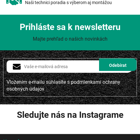
Naši technici poradia s výberom aj montážou
Prihláste sa k newsletteru
Majte prehľad o našich novinkách
Vložením e-mailu súhlasíte s
podmienkami ochrany
osobných údajov
Sledujte nás na Instagrame
Z