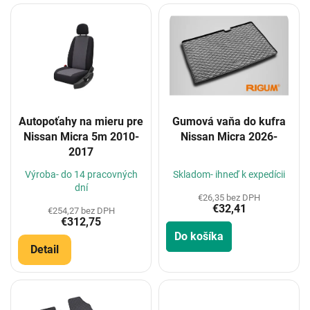
V
ý
p
i
s
p
r
o
Autopoťahy na mieru pre
Gumová vaňa do kufra
d
Nissan Micra 5m 2010-
Nissan Micra 2026-
u
2017
k
t
Výroba- do 14 pracovných
Skladom- ihneď k expedícii
o
dní
€26,35 bez DPH
v
€32,41
€254,27 bez DPH
€312,75
Do košíka
Detail