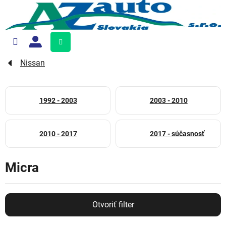
Prejsť
na
obsah
Nákupný
košík
Nissan
1992 - 2003
2003 - 2010
2010 - 2017
2017 - súčasnosť
Micra
Otvoriť filter