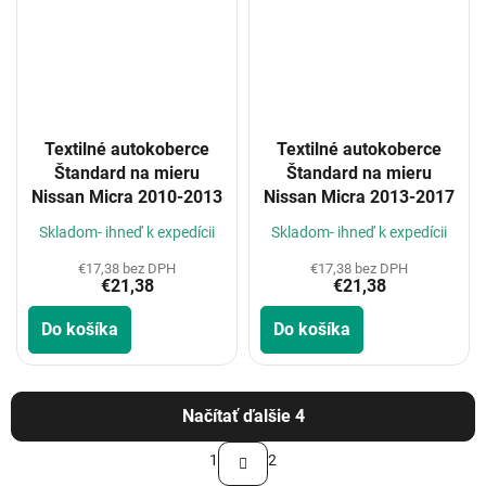
Textilné autokoberce
Textilné autokoberce
Štandard na mieru
Štandard na mieru
Nissan Micra 2010-2013
Nissan Micra 2013-2017
Skladom- ihneď k expedícii
Skladom- ihneď k expedícii
€17,38 bez DPH
€17,38 bez DPH
€21,38
€21,38
Do košíka
Do košíka
Načítať ďalšie 4
S
1
2
t
O