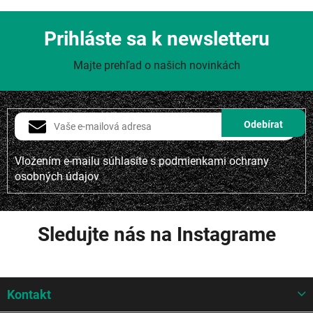
Prihláste sa k newsletteru
Majte prehľad o našich novinkách
Vložením e-mailu súhlasíte s
podmienkami ochrany
osobných údajov
Sledujte nás na Instagrame
Z
Kontakt
á