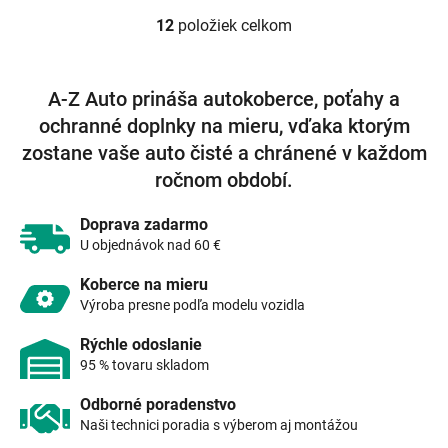
12
položiek celkom
O
v
l
á
A-Z Auto prináša autokoberce, poťahy a
d
ochranné doplnky na mieru, vďaka ktorým
a
c
zostane vaše auto čisté a chránené v každom
i
ročnom období.
e
p
r
Doprava zadarmo
v
U objednávok nad 60 €
k
y
Koberce na mieru
v
Výroba presne podľa modelu vozidla
ý
p
Rýchle odoslanie
i
95 % tovaru skladom
s
u
Odborné poradenstvo
Naši technici poradia s výberom aj montážou