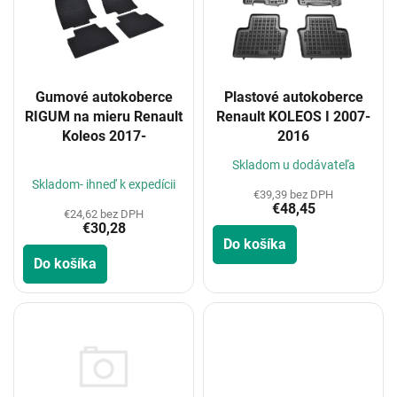
i
s
p
r
o
Gumové autokoberce
Plastové autokoberce
d
RIGUM na mieru Renault
Renault KOLEOS I 2007-
u
Koleos 2017-
2016
k
t
Priemerné
Skladom u dodávateľa
hodnotenie
o
Skladom- ihneď k expedícii
€39,39 bez DPH
produktu
v
€48,45
je
€24,62 bez DPH
€30,28
5,0
Do košíka
z
Do košíka
5
hviezdičiek.