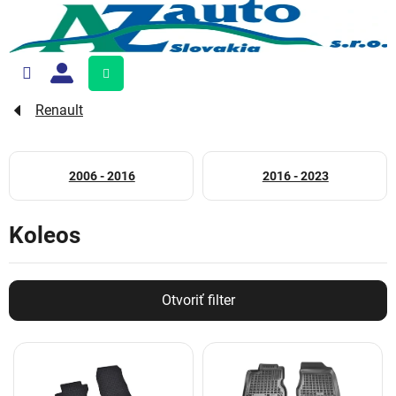
Prejsť
na
obsah
Nákupný
košík
Renault
2006 - 2016
2016 - 2023
Koleos
Otvoriť filter
V
ý
p