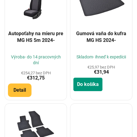
i
s
p
r
o
Autopoťahy na mieru pre
Gumová vaňa do kufra
d
MG HS 5m 2024-
MG HS 2024-
u
k
t
Výroba- do 14 pracovných
Skladom- ihneď k expedícii
o
dní
€25,97 bez DPH
v
€31,94
€254,27 bez DPH
€312,75
Do košíka
Detail