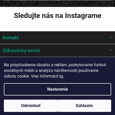
Sledujte nás na Instagrame
Z
Kontakt
á
p
ä
Zákaznicky servis
t
i
Mohlo by sa hodit
Na prispôsobenie obsahu a reklám, poskytovanie funkcií
e
sociálnych médií a analýzu návštevnosti používame
Potrebujete poradiť?
súbory cookie. Viac informácií
tu
.
Nastavenie
Copyright 2026
A-Z AUTO Slovakia s.r.o.
. Všetky práva vyhradené.
Odmietnuť
Súhlasím
Upraviť nastavenie cookies
Vytvoril Shoptet