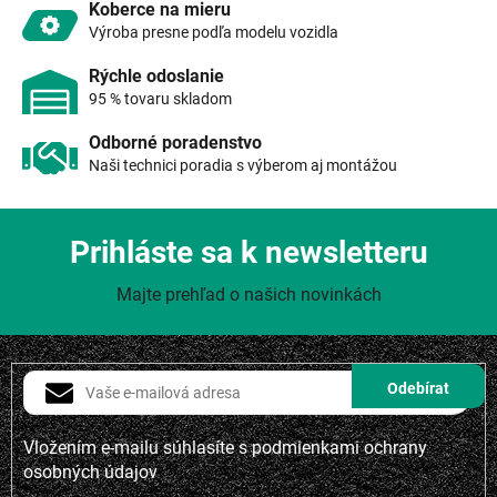
y
Koberce na mieru
v
Výroba presne podľa modelu vozidla
ý
p
Rýchle odoslanie
i
95 % tovaru skladom
s
u
Odborné poradenstvo
Naši technici poradia s výberom aj montážou
Prihláste sa k newsletteru
Majte prehľad o našich novinkách
Vložením e-mailu súhlasíte s
podmienkami ochrany
osobných údajov