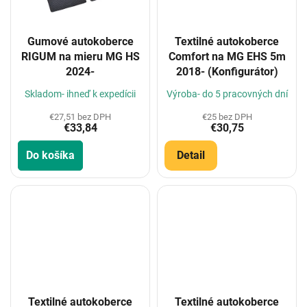
Gumové autokoberce
Textilné autokoberce
RIGUM na mieru MG HS
Comfort na MG EHS 5m
2024-
2018- (Konfigurátor)
Skladom- ihneď k expedícii
Výroba- do 5 pracovných dní
€27,51 bez DPH
€25 bez DPH
€33,84
€30,75
Do košíka
Detail
Textilné autokoberce
Textilné autokoberce