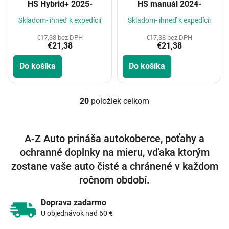
HS Hybrid+ 2025-
HS manuál 2024-
Skladom- ihneď k expedícii
Skladom- ihneď k expedícii
€17,38 bez DPH
€17,38 bez DPH
€21,38
€21,38
Do košíka
Do košíka
20
položiek celkom
O
v
l
á
A-Z Auto prináša autokoberce, poťahy a
d
ochranné doplnky na mieru, vďaka ktorým
a
c
zostane vaše auto čisté a chránené v každom
i
ročnom období.
e
p
r
Doprava zadarmo
v
U objednávok nad 60 €
k