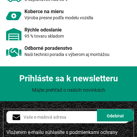
k
y
Koberce na mieru
v
Výroba presne podľa modelu vozidla
ý
p
Rýchle odoslanie
i
95 % tovaru skladom
s
u
Odborné poradenstvo
Naši technici poradia s výberom aj montážou
Prihláste sa k newsletteru
Majte prehľad o našich novinkách
Vložením e-mailu súhlasíte s
podmienkami ochrany