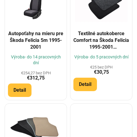
i
s
p
r
o
Autopoťahy na mieru pre
Textilné autokoberce
d
Škoda Felicia 5m 1995-
Comfort na Škoda Felicia
u
2001
1995-2001
k
(Konfigurátor)
t
Výroba- do 14 pracovných
Výroba- do 5 pracovných dní
o
dní
€25 bez DPH
v
€30,75
€254,27 bez DPH
€312,75
Detail
Detail