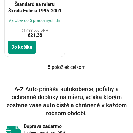
Štandard na mieru
Škoda Felicia 1995-2001
Výroba- do 5 pracovných dní
€17,38 bez DPH
€21,38
Do košíka
5
položiek celkom
O
v
l
á
A-Z Auto prináša autokoberce, poťahy a
d
ochranné doplnky na mieru, vďaka ktorým
a
c
zostane vaše auto čisté a chránené v každom
i
ročnom období.
e
p
r
Doprava zadarmo
v
U objednávok nad 60 €