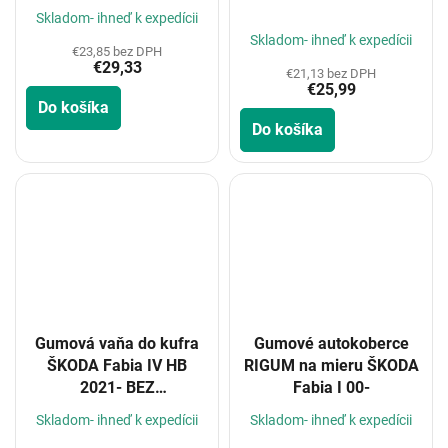
Priemerné
Skladom- ihneď k expedícii
hodnotenie
Skladom- ihneď k expedícii
€23,85 bez DPH
produktu
€29,33
je
€21,13 bez DPH
€25,99
5,0
Do košíka
z
Do košíka
5
hviezdičiek.
Gumová vaňa do kufra
Gumové autokoberce
ŠKODA Fabia IV HB
RIGUM na mieru ŠKODA
2021- BEZ
Fabia I 00-
MEZIPODLAHY
Skladom- ihneď k expedícii
Skladom- ihneď k expedícii