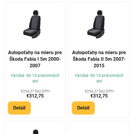
V
ý
p
i
s
p
r
o
Autopoťahy na mieru pre
Autopoťahy na mieru pre
d
Škoda Fabia I 5m 2000-
Škoda Fabia II 5m 2007-
u
2007
2015
k
t
Výroba- do 14 pracovných
Výroba- do 14 pracovných
o
dní
dní
v
€254,27 bez DPH
€254,27 bez DPH
€312,75
€312,75
Detail
Detail