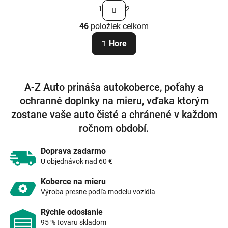
S
1
2
t
O
r
46
položiek celkom
v
á
n
l
Hore
k
á
o
d
v
a
a
c
n
A-Z Auto prináša autokoberce, poťahy a
i
i
e
e
ochranné doplnky na mieru, vďaka ktorým
p
zostane vaše auto čisté a chránené v každom
r
v
ročnom období.
k
y
Doprava zadarmo
v
U objednávok nad 60 €
ý
p
Koberce na mieru
i
Výroba presne podľa modelu vozidla
s
u
Rýchle odoslanie
95 % tovaru skladom