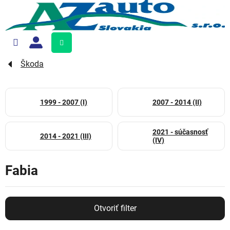
Prejsť
na
obsah
Nákupný
košík
Škoda
1999 - 2007 (I)
2007 - 2014 (II)
2021 - súčasnosť
2014 - 2021 (III)
(IV)
Fabia
Otvoriť filter