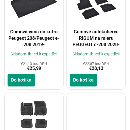
i
s
p
r
o
Gumová vaňa do kufra
Gumové autokoberce
d
Peugeot 208/Peugeot e-
RIGUM na mieru
u
208 2019-
PEUGEOT e-208 2020-
k
t
Skladom- ihneď k expedícii
Skladom- ihneď k expedícii
o
€21,13 bez DPH
€22,87 bez DPH
v
€25,99
€28,13
Do košíka
Do košíka