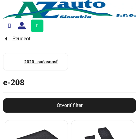
Prejsť
na
obsah
Nákupný
košík
Peugeot
2020 - súčasnosť
e-208
Otvoriť filter
V
ý
p