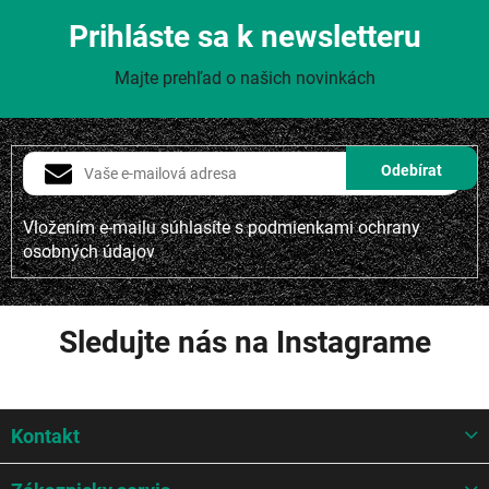
Prihláste sa k newsletteru
Majte prehľad o našich novinkách
Vložením e-mailu súhlasíte s
podmienkami ochrany
osobných údajov
Sledujte nás na Instagrame
Z
Kontakt
á
p