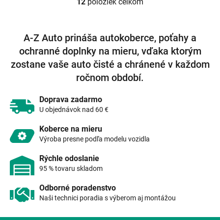
12
položiek celkom
O
v
l
á
A-Z Auto prináša autokoberce, poťahy a
d
ochranné doplnky na mieru, vďaka ktorým
a
c
zostane vaše auto čisté a chránené v každom
i
ročnom období.
e
p
r
Doprava zadarmo
v
U objednávok nad 60 €
k
y
Koberce na mieru
v
Výroba presne podľa modelu vozidla
ý
p
Rýchle odoslanie
i
95 % tovaru skladom
s
u
Odborné poradenstvo
Naši technici poradia s výberom aj montážou