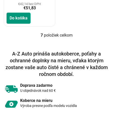
€42,14 bez DPH
€51,83
Do košíka
7
položiek celkom
O
v
l
á
A-Z Auto prináša autokoberce, poťahy a
d
ochranné doplnky na mieru, vďaka ktorým
a
c
zostane vaše auto čisté a chránené v každom
i
ročnom období.
e
p
r
Doprava zadarmo
v
U objednávok nad 60 €
k
y
Koberce na mieru
v
Výroba presne podľa modelu vozidla
ý