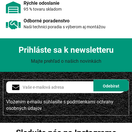
p
Rýchle odoslanie
i
95 % tovaru skladom
s
u
Odborné poradenstvo
Naši technici poradia s výberom aj montážou
Prihláste sa k newsletteru
Majte prehľad o našich novinkách
Vložením e-mailu súhlasíte s
podmienkami ochrany
osobných údajov