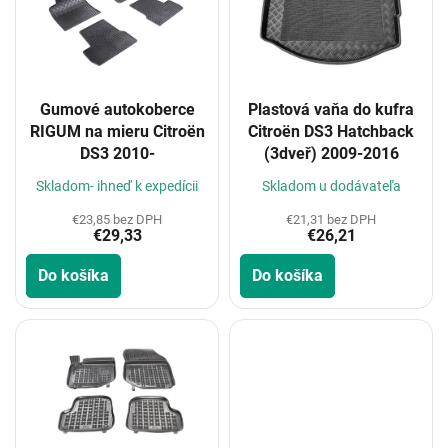
i
s
p
r
o
Gumové autokoberce
Plastová vaňa do kufra
d
RIGUM na mieru Citroën
Citroën DS3 Hatchback
u
DS3 2010-
(3dveř) 2009-2016
k
t
Skladom- ihneď k expedícii
Skladom u dodávateľa
o
€23,85 bez DPH
€21,31 bez DPH
v
€29,33
€26,21
Do košíka
Do košíka