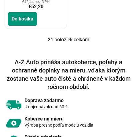
€42,44 bez DPH
€52,20
Do košíka
21
položiek celkom
O
v
l
á
A-Z Auto prináša autokoberce, poťahy a
d
ochranné doplnky na mieru, vďaka ktorým
a
c
zostane vaše auto čisté a chránené v každom
i
ročnom období.
e
p
r
Doprava zadarmo
v
U objednávok nad 60 €
k
y
Koberce na mieru
v
Výroba presne podľa modelu vozidla
ý
p