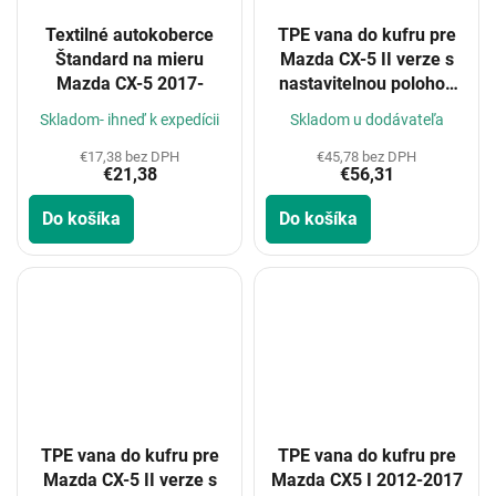
Textilné autokoberce
TPE vana do kufru pre
Štandard na mieru
Mazda CX-5 II verze s
Mazda CX-5 2017-
nastavitelnou polohou
kufru - horní nastavení
Skladom- ihneď k expedícii
Skladom u dodávateľa
2017-2021, 2021-
€17,38 bez DPH
€45,78 bez DPH
€21,38
€56,31
Do košíka
Do košíka
TPE vana do kufru pre
TPE vana do kufru pre
Mazda CX-5 II verze s
Mazda CX5 I 2012-2017