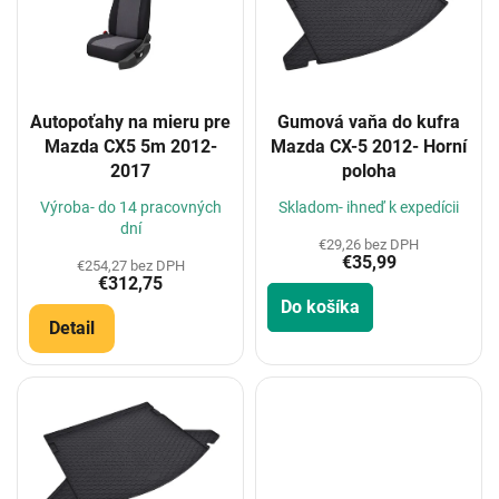
i
s
p
r
o
Autopoťahy na mieru pre
Gumová vaňa do kufra
d
Mazda CX5 5m 2012-
Mazda CX-5 2012- Horní
u
2017
poloha
k
t
Výroba- do 14 pracovných
Skladom- ihneď k expedícii
o
dní
€29,26 bez DPH
v
€35,99
€254,27 bez DPH
€312,75
Do košíka
Detail