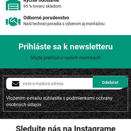
Rýchle odoslanie
i
95 % tovaru skladom
s
u
Odborné poradenstvo
Naši technici poradia s výberom aj montážou
Prihláste sa k newsletteru
Majte prehľad o našich novinkách
Vložením e-mailu súhlasíte s
podmienkami ochrany
osobných údajov
Sledujte nás na Instagrame