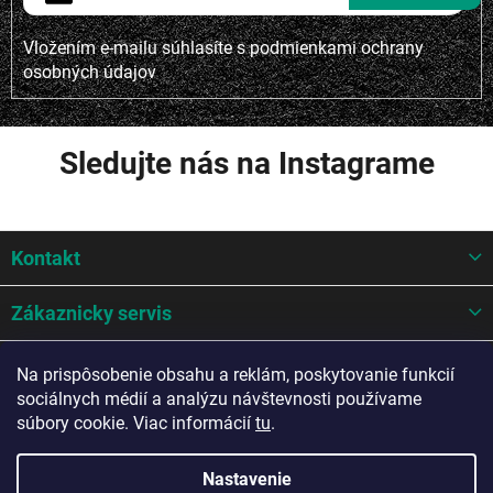
Vložením e-mailu súhlasíte s
podmienkami ochrany
osobných údajov
Sledujte nás na Instagrame
Z
Kontakt
á
p
ä
Zákaznicky servis
t
i
Mohlo by sa hodit
Na prispôsobenie obsahu a reklám, poskytovanie funkcií
e
sociálnych médií a analýzu návštevnosti používame
Potrebujete poradiť?
súbory cookie. Viac informácií
tu
.
Nastavenie