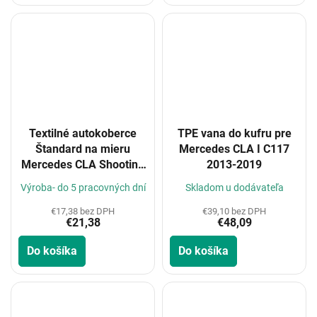
Textilné autokoberce
TPE vana do kufru pre
Štandard na mieru
Mercedes CLA I C117
Mercedes CLA Shooting
2013-2019
Brake (C118) 5m 2019-
Výroba- do 5 pracovných dní
Skladom u dodávateľa
€17,38 bez DPH
€39,10 bez DPH
€21,38
€48,09
Do košíka
Do košíka