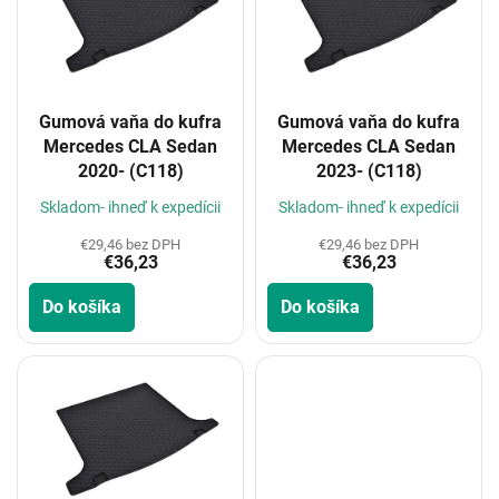
i
s
p
r
o
Gumová vaňa do kufra
Gumová vaňa do kufra
d
Mercedes CLA Sedan
Mercedes CLA Sedan
u
2020- (C118)
2023- (C118)
k
t
Skladom- ihneď k expedícii
Skladom- ihneď k expedícii
o
€29,46 bez DPH
€29,46 bez DPH
v
€36,23
€36,23
Do košíka
Do košíka