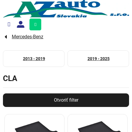
Prejsť
na
obsah
Nákupný
košík
Mercedes-Benz
2013 - 2019
2019 - 2025
CLA
Otvoriť filter
V
ý
p