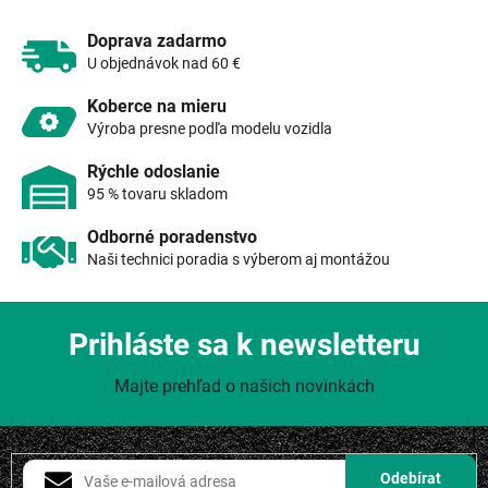
p
r
Doprava zadarmo
v
U objednávok nad 60 €
k
y
Koberce na mieru
v
Výroba presne podľa modelu vozidla
ý
p
Rýchle odoslanie
i
95 % tovaru skladom
s
u
Odborné poradenstvo
Naši technici poradia s výberom aj montážou
Prihláste sa k newsletteru
Majte prehľad o našich novinkách