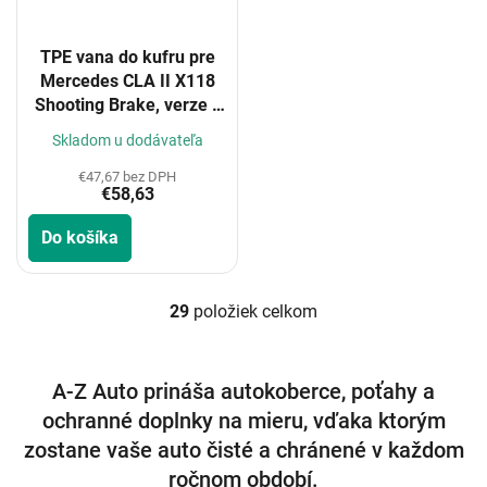
TPE vana do kufru pre
Mercedes CLA II X118
Shooting Brake, verze s
jednou podlahou kufru,
Skladom u dodávateľa
se sadou nářadí
umístěnou v kufru 2019-
€47,67 bez DPH
€58,63
Do košíka
29
položiek celkom
O
v
l
á
A-Z Auto prináša autokoberce, poťahy a
d
ochranné doplnky na mieru, vďaka ktorým
a
c
zostane vaše auto čisté a chránené v každom
i
ročnom období.
e