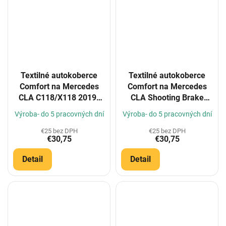
Textilné autokoberce
Textilné autokoberce
Comfort na Mercedes
Comfort na Mercedes
CLA C118/X118 2019-
CLA Shooting Brake
(Konfigurátor)
(C118) 5m 2019-
Výroba- do 5 pracovných dní
Výroba- do 5 pracovných dní
(Konfigurátor)
€25 bez DPH
€25 bez DPH
€30,75
€30,75
Detail
Detail