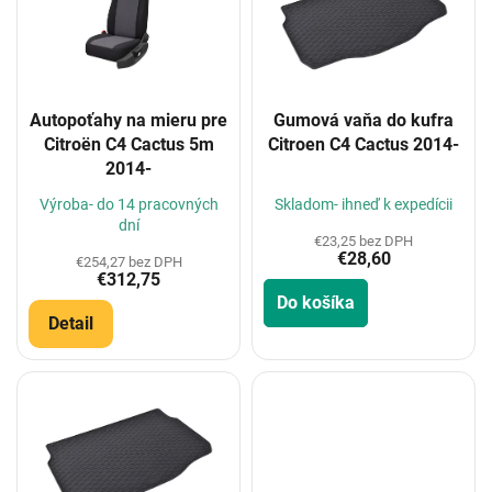
i
s
p
r
o
Autopoťahy na mieru pre
Gumová vaňa do kufra
d
Citroën C4 Cactus 5m
Citroen C4 Cactus 2014-
u
2014-
k
t
Výroba- do 14 pracovných
Skladom- ihneď k expedícii
o
dní
€23,25 bez DPH
v
€28,60
€254,27 bez DPH
€312,75
Do košíka
Detail