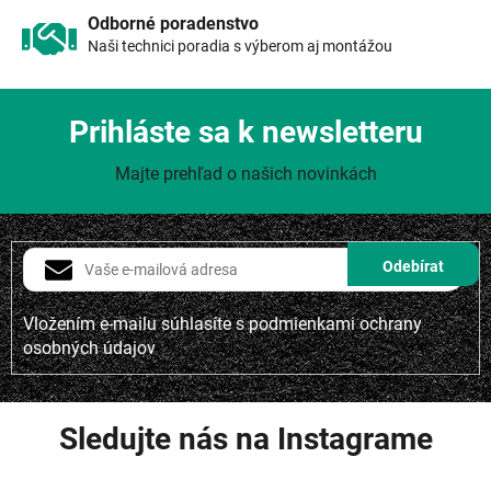
u
Odborné poradenstvo
Naši technici poradia s výberom aj montážou
Prihláste sa k newsletteru
Majte prehľad o našich novinkách
Vložením e-mailu súhlasíte s
podmienkami ochrany
osobných údajov
Sledujte nás na Instagrame