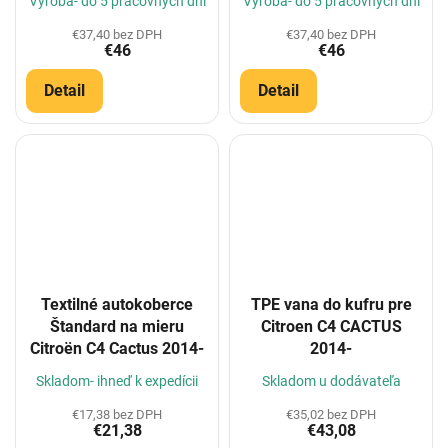
Výroba- do 5 pracovných dní
Výroba- do 5 pracovných dní
€37,40 bez DPH
€37,40 bez DPH
€46
€46
Detail
Detail
Textilné autokoberce
TPE vana do kufru pre
Štandard na mieru
Citroen C4 CACTUS
Citroën C4 Cactus 2014-
2014-
Skladom- ihneď k expedícii
Skladom u dodávateľa
€17,38 bez DPH
€35,02 bez DPH
€21,38
€43,08