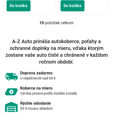
Do košíka
Do košíka
10
položiek celkom
O
v
l
á
A-Z Auto prináša autokoberce, poťahy a
d
ochranné doplnky na mieru, vďaka ktorým
a
c
zostane vaše auto čisté a chránené v každom
i
ročnom období.
e
p
r
Doprava zadarmo
v
U objednávok nad 60 €
k
y
Koberce na mieru
v
Výroba presne podľa modelu vozidla
ý
p
Rýchle odoslanie
i
95 % tovaru skladom
s