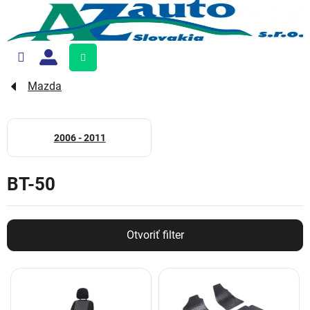
Prejsť
na
obsah
Nákupný
košík
Mazda
2006 - 2011
BT-50
Otvoriť filter
V
ý
p