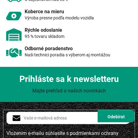
k
y
Koberce na mieru
v
Výroba presne podľa modelu vozidla
ý
p
Rýchle odoslanie
i
95 % tovaru skladom
s
u
Odborné poradenstvo
Naši technici poradia s výberom aj montážou
Prihláste sa k newsletteru
Majte prehľad o našich novinkách
Vložením e-mailu súhlasíte s
podmienkami ochrany