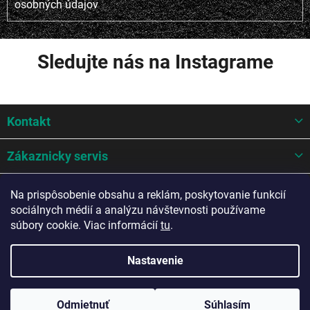
osobných údajov
Sledujte nás na Instagrame
Z
Kontakt
á
p
ä
Zákaznicky servis
t
i
Mohlo by sa hodit
Na prispôsobenie obsahu a reklám, poskytovanie funkcií
e
sociálnych médií a analýzu návštevnosti používame
Potrebujete poradiť?
súbory cookie. Viac informácií
tu
.
Nastavenie
Copyright 2026
A-Z AUTO Slovakia s.r.o.
. Všetky práva vyhradené.
Odmietnuť
Súhlasím
Upraviť nastavenie cookies