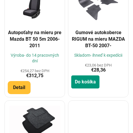
i
s
p
r
o
Autopoťahy na mieru pre
Gumové autokoberce
d
Mazda BT 50 5m 2006-
RIGUM na mieru MAZDA
u
2011
BT-50 2007-
k
t
Výroba- do 14 pracovných
Skladom- ihneď k expedícii
o
dní
€23,06 bez DPH
v
€28,36
€254,27 bez DPH
€312,75
Do košíka
Detail