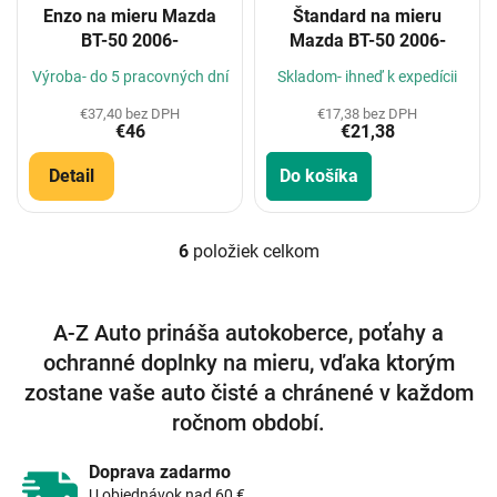
Enzo na mieru Mazda
Štandard na mieru
BT-50 2006-
Mazda BT-50 2006-
Výroba- do 5 pracovných dní
Skladom- ihneď k expedícii
€37,40 bez DPH
€17,38 bez DPH
€46
€21,38
Detail
Do košíka
6
položiek celkom
O
v
l
á
A-Z Auto prináša autokoberce, poťahy a
d
ochranné doplnky na mieru, vďaka ktorým
a
c
zostane vaše auto čisté a chránené v každom
i
ročnom období.
e
p
r
Doprava zadarmo
v
U objednávok nad 60 €