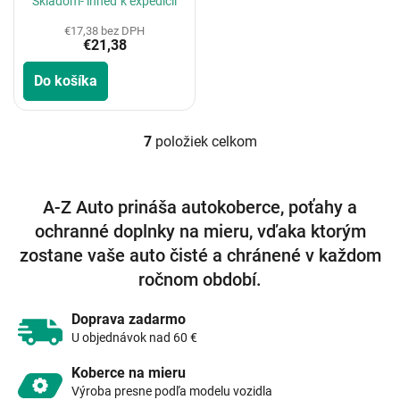
Skladom- ihneď k expedícii
€17,38 bez DPH
€21,38
Do košíka
7
položiek celkom
O
v
l
á
A-Z Auto prináša autokoberce, poťahy a
d
ochranné doplnky na mieru, vďaka ktorým
a
c
zostane vaše auto čisté a chránené v každom
i
ročnom období.
e
p
r
Doprava zadarmo
v
U objednávok nad 60 €
k
y
Koberce na mieru
v
Výroba presne podľa modelu vozidla