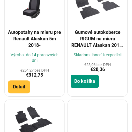
i
s
p
r
o
Autopoťahy na mieru pre
Gumové autokoberce
d
Renault Alaskan 5m
RIGUM na mieru
u
2018-
RENAULT Alaskan 2017-
k
4 DÍL
t
Výroba- do 14 pracovných
Skladom- ihneď k expedícii
o
dní
€23,06 bez DPH
v
€28,36
€254,27 bez DPH
€312,75
Do košíka
Detail