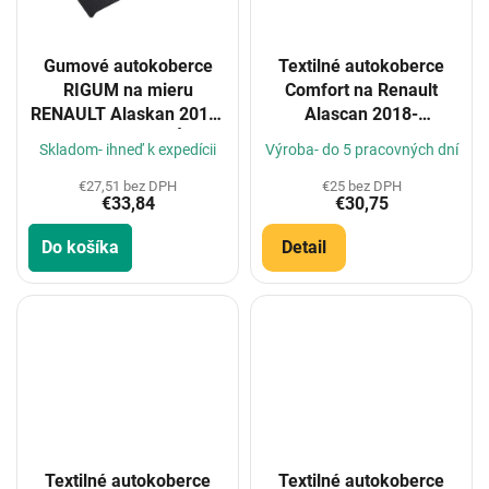
Gumové autokoberce
Textilné autokoberce
RIGUM na mieru
Comfort na Renault
RENAULT Alaskan 2017-
Alascan 2018-
LUX+tunel (5 DÍL)
(Konfigurátor)
Skladom- ihneď k expedícii
Výroba- do 5 pracovných dní
€27,51 bez DPH
€25 bez DPH
€33,84
€30,75
Do košíka
Detail
Textilné autokoberce
Textilné autokoberce