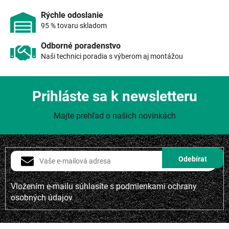
ý
p
Rýchle odoslanie
i
95 % tovaru skladom
s
u
Odborné poradenstvo
Naši technici poradia s výberom aj montážou
Prihláste sa k newsletteru
Majte prehľad o našich novinkách
Vložením e-mailu súhlasíte s
podmienkami ochrany
osobných údajov