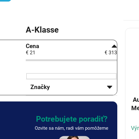
A-Klasse
V
ý
B
p
Cena
o
i
€
21
€
313
č
s
n
p
ý
r
p
o
a
d
Značky
n
u
e
k
Au
l
t
Me
o
v
Potrebujete poradiť?
Výr
Ozvite sa nám, radi vám pomôžeme