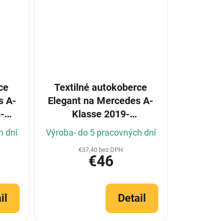
ce
Textilné autokoberce
s A-
Elegant na Mercedes A-
-
Klasse 2019-
(Konfigurátor)
h dní
Výroba- do 5 pracovných dní
€37,40 bez DPH
€46
il
Detail