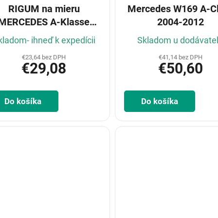
RIGUM na mieru
Mercedes W169 A-C
MERCEDES A-Klasse
2004-2012
W176 2013-
kladom- ihneď k expedícii
Skladom u dodávate
€23,64 bez DPH
€41,14 bez DPH
€29,08
€50,60
Do košíka
Do košíka