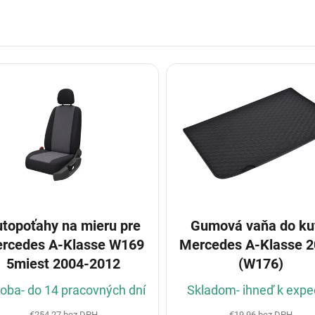
topoťahy na mieru pre
Gumová vaňa do ku
rcedes A-Klasse W169
Mercedes A-Klasse 2
5miest 2004-2012
(W176)
oba- do 14 pracovných dní
Skladom- ihneď k exped
€254,27 bez DPH
€19,96 bez DPH