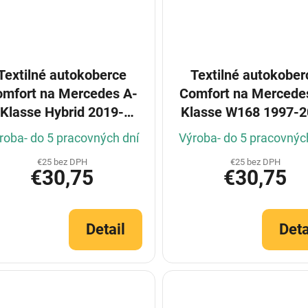
Textilné autokoberce
Textilné autokober
omfort na Mercedes A-
Comfort na Mercede
Klasse Hybrid 2019-
Klasse W168 1997-
(Konfigurátor)
(Konfigurátor)
roba- do 5 pracovných dní
Výroba- do 5 pracovnýc
€25 bez DPH
€25 bez DPH
€30,75
€30,75
Detail
Deta