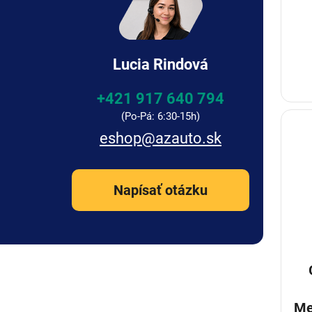
Lucia Rindová
+421 917 640 794
eshop
@
azauto.sk
Napísať otázku
Me