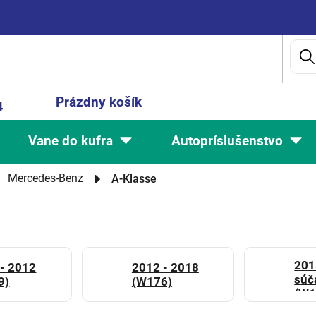
Nákupný
Prázdny košík
4
košík
Vane do kufra
Autopríslušenstvo
Mercedes-Benz
A-Klasse
201
- 2012
2012 - 2018
súč
9)
(W176)
(W1