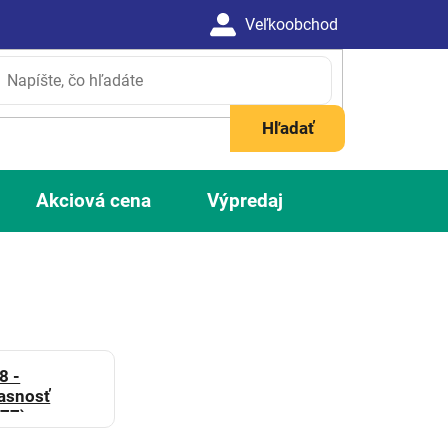
Hľadať
Akciová cena
Výpredaj
8 -
asnosť
77)