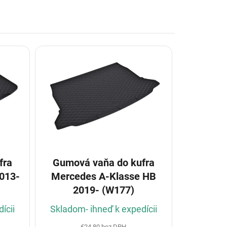
fra
Gumová vaňa do kufra
013-
Mercedes A-Klasse HB
2019- (W177)
ícii
Skladom- ihneď k expedícii
€24,80 bez DPH