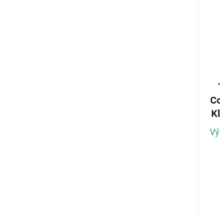
C
K
Vý