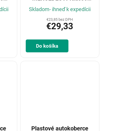
7)
W169 2004-
ícii
Skladom- ihneď k expedícii
€23,85 bez DPH
€29,33
Do košíka
rce
Plastové autokoberce