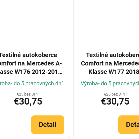
Textilné autokoberce
Textilné autokober
omfort na Mercedes A-
Comfort na Mercede
lasse W176 2012-2018
Klasse W177 2018
(Konfigurátor)
(Konfigurátor)
roba- do 5 pracovných dní
Výroba- do 5 pracovnýc
€25 bez DPH
€25 bez DPH
€30,75
€30,75
Detail
Deta