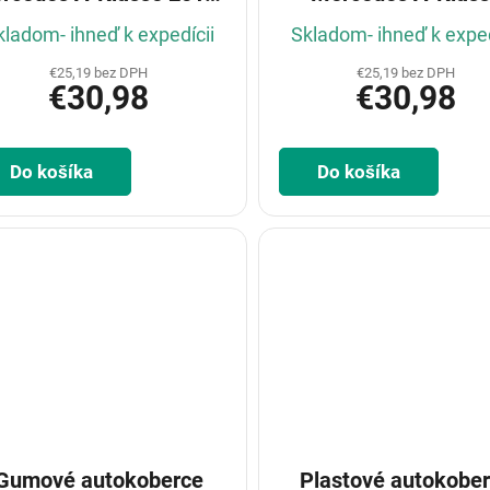
(W177)
Hybrid 2019-( W17
kladom- ihneď k expedícii
Skladom- ihneď k exped
€25,19 bez DPH
€25,19 bez DPH
€30,98
€30,98
Do košíka
Do košíka
Gumové autokoberce
Plastové autokobe