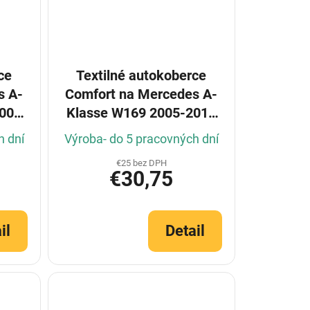
ce
Textilné autokoberce
s A-
Comfort na Mercedes A-
2004
Klasse W169 2005-2012
(Konfigurátor)
h dní
Výroba- do 5 pracovných dní
€25 bez DPH
€30,75
il
Detail