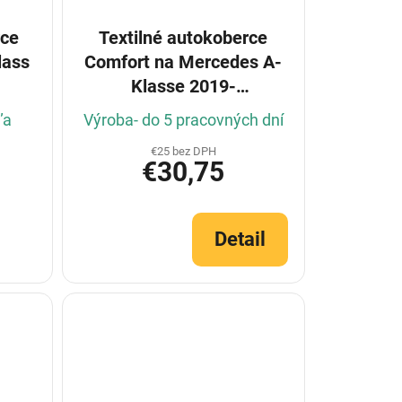
rce
Textilné autokoberce
lass
Comfort na Mercedes A-
Klasse 2019-
(Konfigurátor)
ľa
Výroba- do 5 pracovných dní
€25 bez DPH
€30,75
Detail