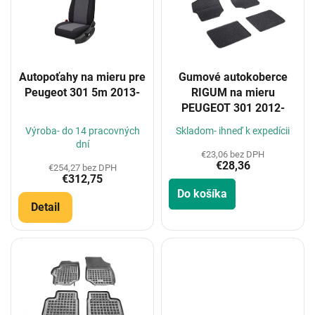
i
s
p
r
o
Autopoťahy na mieru pre
Gumové autokoberce
d
Peugeot 301 5m 2013-
RIGUM na mieru
u
PEUGEOT 301 2012-
k
t
Výroba- do 14 pracovných
Skladom- ihneď k expedícii
o
dní
€23,06 bez DPH
v
€28,36
€254,27 bez DPH
€312,75
Do košíka
Detail