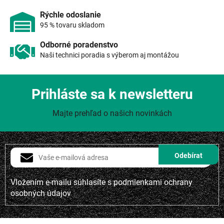
ý
p
Rýchle odoslanie
i
95 % tovaru skladom
s
u
Odborné poradenstvo
Naši technici poradia s výberom aj montážou
Prihláste sa k newsletteru
Majte prehľad o našich novinkách
Vložením e-mailu súhlasíte s
podmienkami ochrany
osobných údajov