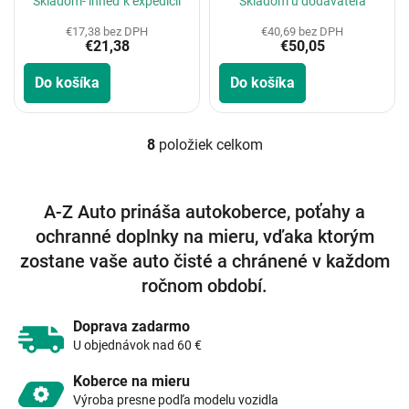
Skladom- ihneď k expedícii
Skladom u dodávateľa
€17,38 bez DPH
€40,69 bez DPH
€21,38
€50,05
Do košíka
Do košíka
8
položiek celkom
O
v
l
á
A-Z Auto prináša autokoberce, poťahy a
d
ochranné doplnky na mieru, vďaka ktorým
a
c
zostane vaše auto čisté a chránené v každom
i
ročnom období.
e
p
r
Doprava zadarmo
v
U objednávok nad 60 €
k
y
Koberce na mieru
v
Výroba presne podľa modelu vozidla