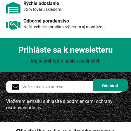
p
Rýchle odoslanie
i
95 % tovaru skladom
s
u
Odborné poradenstvo
Naši technici poradia s výberom aj montážou
Prihláste sa k newsletteru
Majte prehľad o našich novinkách
Vložením e-mailu súhlasíte s
podmienkami ochrany
osobných údajov