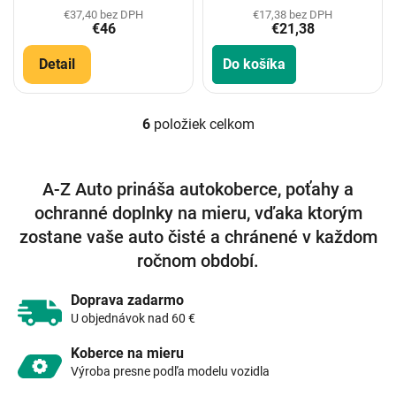
€37,40 bez DPH
€17,38 bez DPH
€46
€21,38
Detail
Do košíka
6
položiek celkom
O
v
l
á
A-Z Auto prináša autokoberce, poťahy a
d
ochranné doplnky na mieru, vďaka ktorým
a
c
zostane vaše auto čisté a chránené v každom
i
ročnom období.
e
p
r
Doprava zadarmo
v
U objednávok nad 60 €
k
y
Koberce na mieru
v
Výroba presne podľa modelu vozidla
ý