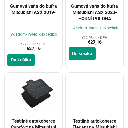
o
Gumová vaňa do kufra
Gumová vaňa do kufra
d
Mitsubishi ASX 2019-
Mitsubishi ASX 2023-
u
HORNÍ POLOHA
k
t
Priemerné
Skladom- ihneď k expedícii
hodnotenie
o
Skladom- ihneď k expedícii
€22,08 bez DPH
produktu
v
€27,16
je
€22,08 bez DPH
€27,16
5,0
Do košíka
z
Do košíka
5
hviezdičiek.
Textilné autokoberce
Textilné autokoberce
Comfort na Mitsubishi
Elegant na Mitsubishi