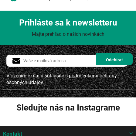
Prihláste sa k newsletteru
Majte prehľad o našich novinkách
Vložením e-mailu súhlasíte s
podmienkami ochrany
osobných údajov
Sledujte nás na Instagrame
Z
Kontakt
á