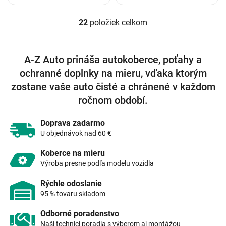
22
položiek celkom
O
v
l
á
A-Z Auto prináša autokoberce, poťahy a
d
ochranné doplnky na mieru, vďaka ktorým
a
c
zostane vaše auto čisté a chránené v každom
i
ročnom období.
e
p
r
Doprava zadarmo
v
U objednávok nad 60 €
k
y
Koberce na mieru
v
Výroba presne podľa modelu vozidla
ý
p
Rýchle odoslanie
i
95 % tovaru skladom
s
u
Odborné poradenstvo
Naši technici poradia s výberom aj montážou