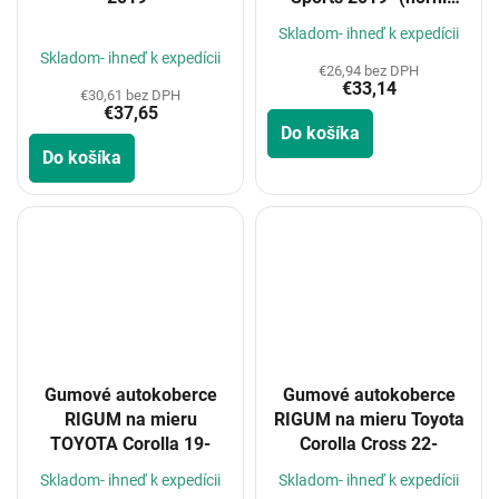
poloha kufru)
Priemerné
Skladom- ihneď k expedícii
hodnotenie
Skladom- ihneď k expedícii
€26,94 bez DPH
produktu
€33,14
je
€30,61 bez DPH
€37,65
5,0
Do košíka
z
Do košíka
5
hviezdičiek.
Gumové autokoberce
Gumové autokoberce
RIGUM na mieru
RIGUM na mieru Toyota
TOYOTA Corolla 19-
Corolla Cross 22-
Skladom- ihneď k expedícii
Skladom- ihneď k expedícii