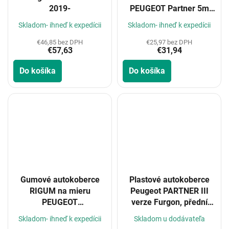
2019-
PEUGEOT Partner 5m
19-
Skladom- ihneď k expedícii
Skladom- ihneď k expedícii
€46,85 bez DPH
€25,97 bez DPH
€57,63
€31,94
Do košíka
Do košíka
Gumové autokoberce
Plastové autokoberce
RIGUM na mieru
Peugeot PARTNER III
PEUGEOT
verze Furgon, přední
Partner/Peugeot e-
2018-
Skladom- ihneď k expedícii
Skladom u dodávateľa
Partner 2m 2019-