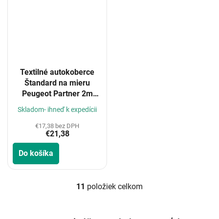
Textilné autokoberce
Štandard na mieru
Peugeot Partner 2m
2019-
Skladom- ihneď k expedícii
€17,38 bez DPH
€21,38
Do košíka
11
položiek celkom
O
v
l
á