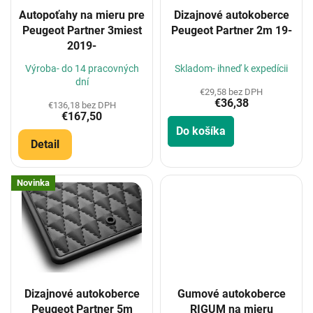
o
Autopoťahy na mieru pre
Dizajnové autokoberce
d
Peugeot Partner 3miest
Peugeot Partner 2m 19-
u
2019-
k
t
Výroba- do 14 pracovných
Skladom- ihneď k expedícii
o
dní
€29,58 bez DPH
v
€36,38
€136,18 bez DPH
€167,50
Do košíka
Detail
Novinka
Dizajnové autokoberce
Gumové autokoberce
Peugeot Partner 5m
RIGUM na mieru