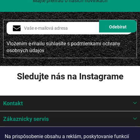
Majte prehľad o našich novinkách
Vložením e-mailu súhlasíte s
podmienkami ochrany
osobných údajov
Sledujte nás na Instagrame
Z
Kontakt
á
p
ä
Zákaznicky servis
t
i
Mohlo by sa hodit
Na prispôsobenie obsahu a reklám, poskytovanie funkcií
e