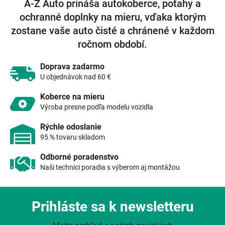
A-Z Auto prináša autokoberce, poťahy a
d
ochranné doplnky na mieru, vďaka ktorým
a
c
zostane vaše auto čisté a chránené v každom
i
ročnom období.
e
p
r
Doprava zadarmo
v
U objednávok nad 60 €
k
y
Koberce na mieru
v
Výroba presne podľa modelu vozidla
ý
p
Rýchle odoslanie
i
95 % tovaru skladom
s
u
Odborné poradenstvo
Naši technici poradia s výberom aj montážou
Prihláste sa k newsletteru