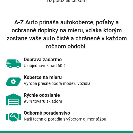
10
položiek celkom
O
v
l
á
A-Z Auto prináša autokoberce, poťahy a
d
ochranné doplnky na mieru, vďaka ktorým
a
c
zostane vaše auto čisté a chránené v každom
i
ročnom období.
e
p
r
Doprava zadarmo
v
U objednávok nad 60 €
k
y
Koberce na mieru
v
Výroba presne podľa modelu vozidla
ý
p
Rýchle odoslanie
i
95 % tovaru skladom
s
u
Odborné poradenstvo
Naši technici poradia s výberom aj montážou