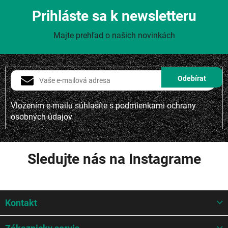
Prihláste sa k newsletteru
Majte prehľad o našich novinkách
Vložením e-mailu súhlasíte s
podmienkami ochrany
osobných údajov
Sledujte nás na Instagrame
Z
Kontakt
á
p