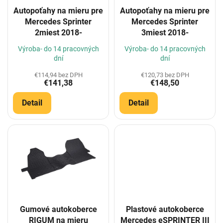
o
Autopoťahy na mieru pre
Autopoťahy na mieru pre
d
Mercedes Sprinter
Mercedes Sprinter
u
2miest 2018-
3miest 2018-
k
t
Výroba- do 14 pracovných
Výroba- do 14 pracovných
o
dní
dní
v
€114,94 bez DPH
€120,73 bez DPH
€141,38
€148,50
Detail
Detail
Gumové autokoberce
Plastové autokoberce
RIGUM na mieru
Mercedes eSPRINTER III