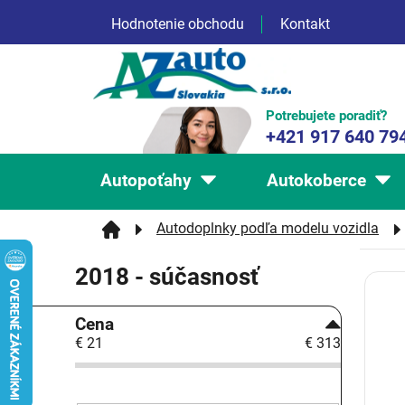
Prejsť
Hodnotenie obchodu
Kontakt
na
obsah
Potrebujete poradiť?
+421 917 640 79
Autopoťahy
Autokoberce
Autodoplnky podľa modelu vozidla
2018 - súčasnosť
V
ý
B
p
Cena
o
i
€
21
€
313
č
s
n
p
ý
r