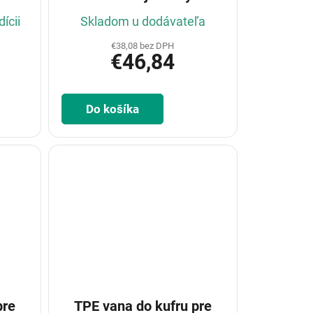
kolem 2018-
ícii
Skladom u dodávateľa
€38,08 bez DPH
€46,84
Do košíka
pre
TPE vana do kufru pre