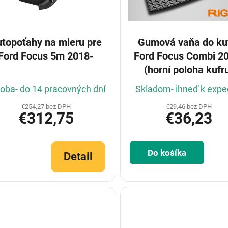
topoťahy na mieru pre
Gumová vaňa do ku
Ford Focus 5m 2018-
Ford Focus Combi 2
(horní poloha kufr
oba- do 14 pracovných dní
Skladom- ihneď k exped
€254,27 bez DPH
€29,46 bez DPH
€312,75
€36,23
Do košíka
Detail