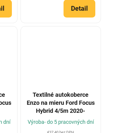
il
Detail
ce
Textilné autokoberce
ocus
Enzo na mieru Ford Focus
Hybrid 4/5m 2020-
h dní
Výroba- do 5 pracovných dní
€37,40 bez DPH