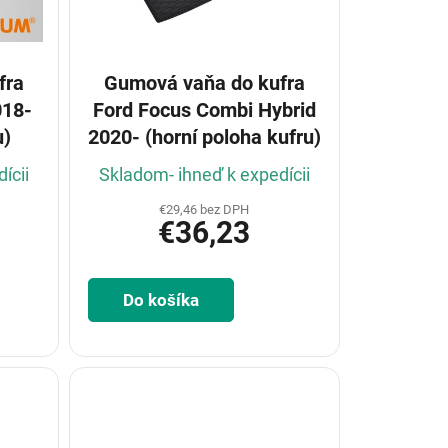
fra
Gumová vaňa do kufra
018-
Ford Focus Combi Hybrid
u)
2020- (horní poloha kufru)
ícii
Skladom- ihneď k expedícii
€29,46 bez DPH
€36,23
Do košíka