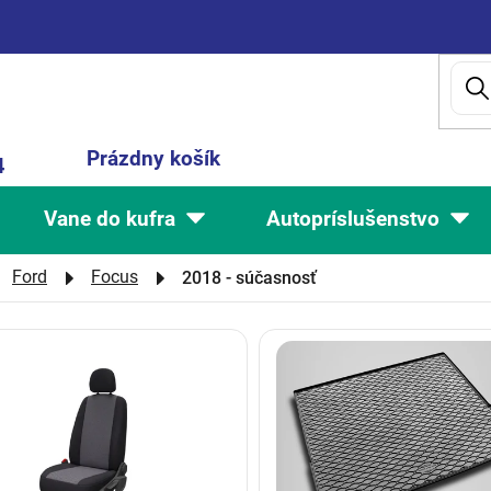
Nákupný
Prázdny košík
4
košík
Vane do kufra
Autopríslušenstvo
Ford
Focus
2018 - súčasnosť