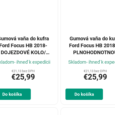
Gumová vaňa do kufra
Gumová vaňa do ku
Ford Focus HB 2018-
Ford Focus HB 2018
DOJEZDOVÉ KOLO/
PLNOHODNOTNO
OPRAVNÁ SADA
REZERVOU
kladom- ihneď k expedícii
Skladom- ihneď k exped
€21,13 bez DPH
€21,13 bez DPH
€25,99
€25,99
Do košíka
Do košíka