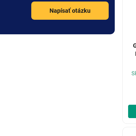
Napísať otázku
S