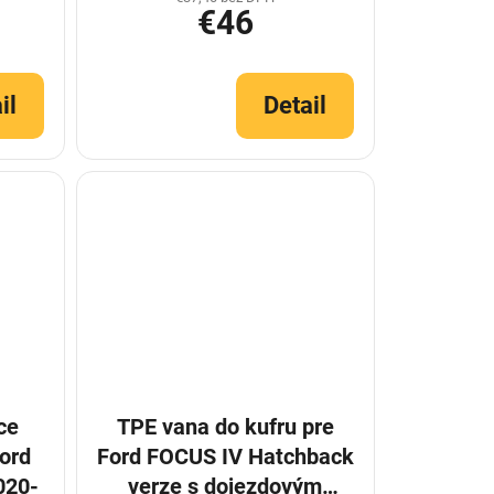
€46
il
Detail
ce
TPE vana do kufru pre
ord
Ford FOCUS IV Hatchback
020-
verze s dojezdovým