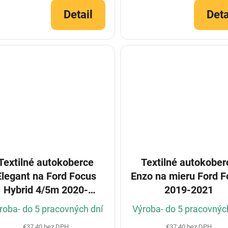
Detail
Deta
Textilné autokoberce
Textilné autokober
Elegant na Ford Focus
Enzo na mieru Ford F
Hybrid 4/5m 2020-
2019-2021
(Konfigurátor)
roba- do 5 pracovných dní
Výroba- do 5 pracovnýc
€37,40 bez DPH
€37,40 bez DPH