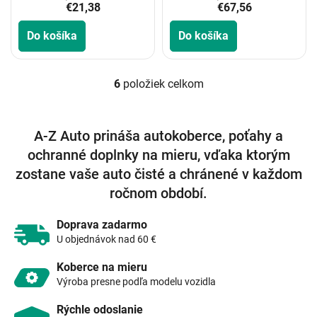
€21,38
€67,56
Do košíka
Do košíka
6
položiek celkom
O
v
l
á
A-Z Auto prináša autokoberce, poťahy a
d
ochranné doplnky na mieru, vďaka ktorým
a
c
zostane vaše auto čisté a chránené v každom
i
ročnom období.
e
p
r
Doprava zadarmo
v
U objednávok nad 60 €
k
y
Koberce na mieru
v
Výroba presne podľa modelu vozidla
ý
p
Rýchle odoslanie