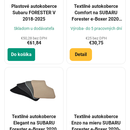
o
Plastové autokoberce
Textilné autokoberce
d
Subaru FORESTER V
Comfort na SUBARU
u
2018-2025
Forester e-Boxer 2020-
k
(Konfigurátor)
t
Skladom u dodávateľa
Výroba- do 5 pracovných dní
o
€50,28 bez DPH
€25 bez DPH
v
€61,84
€30,75
Do košíka
Detail
Textilné autokoberce
Textilné autokoberce
Elegant na SUBARU
Enzo na mieru SUBARU
Forester e-Boxer 2020-
Forester e-Boxer 2020-