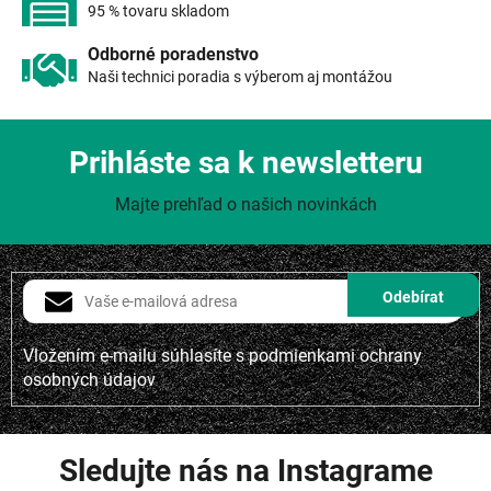
i
95 % tovaru skladom
s
u
Odborné poradenstvo
Naši technici poradia s výberom aj montážou
Prihláste sa k newsletteru
Majte prehľad o našich novinkách
Vložením e-mailu súhlasíte s
podmienkami ochrany
osobných údajov
Sledujte nás na Instagrame