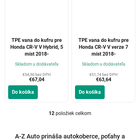
TPE vana do kufru pre
TPE vana do kufru pre
Honda CR-V V Hybrid, 5
Honda CR-V V verze 7
míst 2018-
míst 2018-
Skladom u dodávateľa
Skladom u dodávateľa
€54,50 bez DPH
€51,74 bez DPH
€67,04
€63,64
Do košíka
Do košíka
12
položiek celkom
O
v
l
á
A-Z Auto prináša autokoberce, poťahy a
d