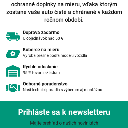
ochranné doplnky na mieru, vďaka ktorým
a
c
zostane vaše auto čisté a chránené v každom
i
ročnom období.
e
p
r
Doprava zadarmo
v
U objednávok nad 60 €
k
y
Koberce na mieru
v
Výroba presne podľa modelu vozidla
ý
p
Rýchle odoslanie
i
95 % tovaru skladom
s
u
Odborné poradenstvo
Naši technici poradia s výberom aj montážou
Prihláste sa k newsletteru
Majte prehľad o našich novinkách