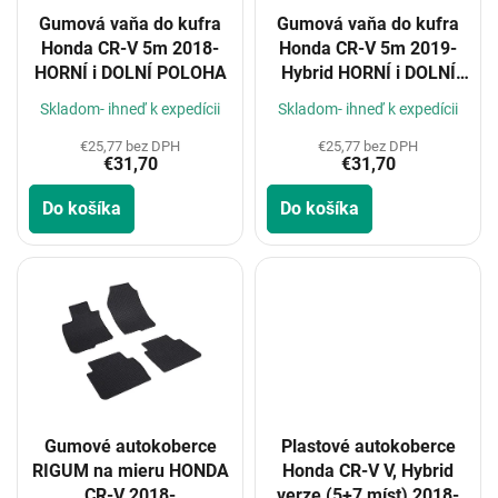
o
Gumová vaňa do kufra
Gumová vaňa do kufra
d
Honda CR-V 5m 2018-
Honda CR-V 5m 2019-
u
HORNÍ i DOLNÍ POLOHA
Hybrid HORNÍ i DOLNÍ
k
POLOHA
t
Skladom- ihneď k expedícii
Skladom- ihneď k expedícii
o
€25,77 bez DPH
€25,77 bez DPH
v
€31,70
€31,70
Do košíka
Do košíka
Gumové autokoberce
Plastové autokoberce
RIGUM na mieru HONDA
Honda CR-V V, Hybrid
CR-V 2018-
verze (5+7 míst) 2018-