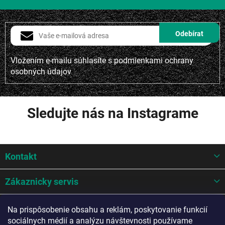
Vložením e-mailu súhlasíte s
podmienkami ochrany
osobných údajov
Sledujte nás na Instagrame
Z
Kontakt
á
p
ä
Zákaznicky servis
t
i
Mohlo by sa hodit
Na prispôsobenie obsahu a reklám, poskytovanie funkcií
e
sociálnych médií a analýzu návštevnosti používame