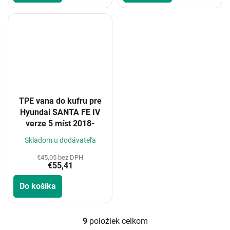
TPE vana do kufru pre
Hyundai SANTA FE IV
verze 5 míst 2018-
Skladom u dodávateľa
€45,05 bez DPH
€55,41
Do košíka
9
položiek celkom
O