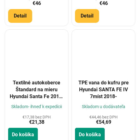
€46
€46
Detail
Detail
Textilné autokoberce
TPE vana do kufru pre
Štandard na mieru
Hyundai SANTA FE IV
Hyundai Santa Fe 2018-
7míst 2018-
2021
Skladom- ihneď k expedícii
Skladom u dodávateľa
€17,38 bez DPH
€44,46 bez DPH
€21,38
€54,69
Do košíka
Do košíka