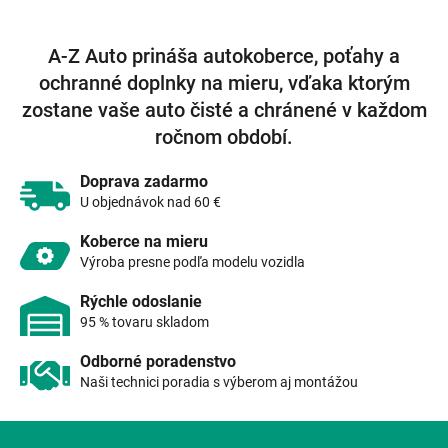
v
l
á
A-Z Auto prináša autokoberce, poťahy a
d
ochranné doplnky na mieru, vďaka ktorým
a
c
zostane vaše auto čisté a chránené v každom
i
ročnom období.
e
p
r
Doprava zadarmo
v
U objednávok nad 60 €
k
y
Koberce na mieru
v
Výroba presne podľa modelu vozidla
ý
p
Rýchle odoslanie
i
95 % tovaru skladom
s
u
Odborné poradenstvo
Naši technici poradia s výberom aj montážou