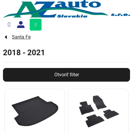
Prejsť
na
obsah
Nákupný
košík
Santa Fe
2018 - 2021
Otvoriť filter
V
ý
p
i
s
p
r