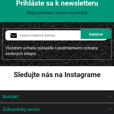
Prihláste sa k newsletteru
Majte prehľad o našich novinkách
Vložením e-mailu súhlasíte s
podmienkami ochrany
osobných údajov
Sledujte nás na Instagrame
Z
Kontakt
á
p
ä
Zákaznicky servis