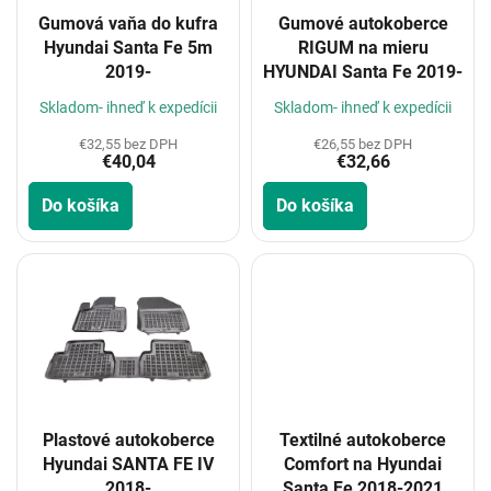
o
Gumová vaňa do kufra
Gumové autokoberce
d
Hyundai Santa Fe 5m
RIGUM na mieru
u
2019-
HYUNDAI Santa Fe 2019-
k
t
Skladom- ihneď k expedícii
Skladom- ihneď k expedícii
o
€32,55 bez DPH
€26,55 bez DPH
v
€40,04
€32,66
Do košíka
Do košíka
Plastové autokoberce
Textilné autokoberce
Hyundai SANTA FE IV
Comfort na Hyundai
2018-
Santa Fe 2018-2021