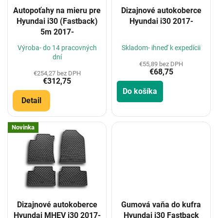
o
Autopoťahy na mieru pre
Dizajnové autokoberce
d
Hyundai i30 (Fastback)
Hyundai i30 2017-
u
5m 2017-
k
t
Výroba- do 14 pracovných
Skladom- ihneď k expedícii
o
dní
€55,89 bez DPH
v
€68,75
€254,27 bez DPH
€312,75
Do košíka
Detail
Novinka
Dizajnové autokoberce
Gumová vaňa do kufra
Hyundai MHEV i30 2017-
Hyundai i30 Fastback