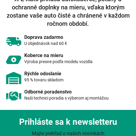
i
e
e
ochranné doplnky na mieru, vďaka ktorým
p
zostane vaše auto čisté a chránené v každom
r
v
ročnom období.
k
y
Doprava zadarmo
v
U objednávok nad 60 €
ý
p
Koberce na mieru
i
Výroba presne podľa modelu vozidla
s
u
Rýchle odoslanie
95 % tovaru skladom
Odborné poradenstvo
Naši technici poradia s výberom aj montážou
Prihláste sa k newsletteru
Majte prehľad o našich novinkách