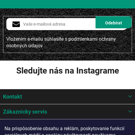
Vložením e-mailu súhlasíte s
podmienkami ochrany
osobných údajov
Sledujte nás na Instagrame
Z
Kontakt
á
p
ä
Zákaznicky servis
t
i
Mohlo by sa hodit
Na prispôsobenie obsahu a reklám, poskytovanie funkcií
e