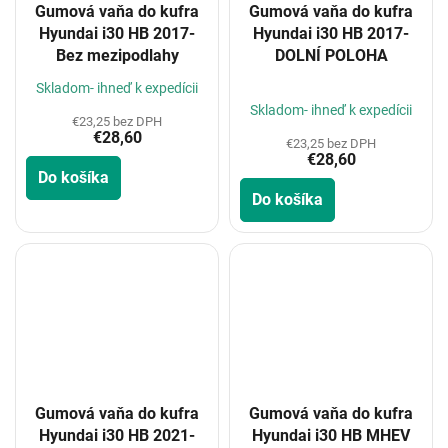
Gumová vaňa do kufra
Gumová vaňa do kufra
Hyundai i30 HB 2017-
Hyundai i30 HB 2017-
Bez mezipodlahy
DOLNÍ POLOHA
Priemerné
Skladom- ihneď k expedícii
hodnotenie
Skladom- ihneď k expedícii
€23,25 bez DPH
produktu
€28,60
je
€23,25 bez DPH
€28,60
5,0
Do košíka
z
Do košíka
5
hviezdičiek.
Gumová vaňa do kufra
Gumová vaňa do kufra
Hyundai i30 HB 2021-
Hyundai i30 HB MHEV