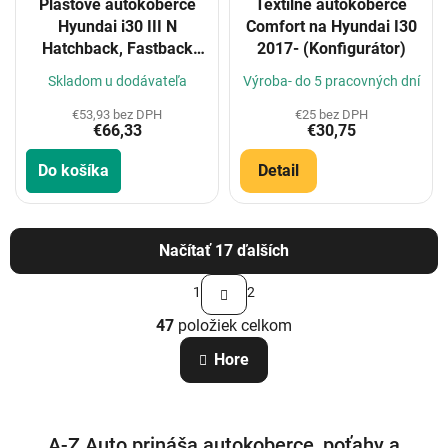
Plastové autokoberce
Textilné autokoberce
Hyundai i30 III N
Comfort na Hyundai I30
Hatchback, Fastback
2017- (Konfigurátor)
2019-
Skladom u dodávateľa
Výroba- do 5 pracovných dní
€53,93 bez DPH
€25 bez DPH
€66,33
€30,75
Do košíka
Detail
Načítať 17 ďalších
S
1
2
t
O
r
47
položiek celkom
v
á
n
l
Hore
k
á
o
d
v
a
a
c
n
A-Z Auto prináša autokoberce, poťahy a
i