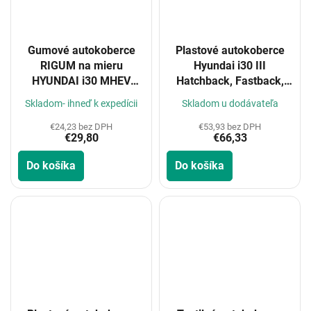
Gumové autokoberce
Plastové autokoberce
RIGUM na mieru
Hyundai i30 III
HYUNDAI i30 MHEV
Hatchback, Fastback,
2021-
Station Wagon,
Skladom- ihneď k expedícii
Skladom u dodávateľa
facelifting, pre facelifting
2016-
€24,23 bez DPH
€53,93 bez DPH
€29,80
€66,33
Do košíka
Do košíka