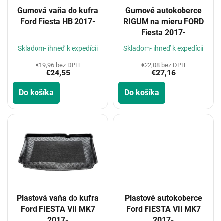
o
Gumová vaňa do kufra
Gumové autokoberce
d
Ford Fiesta HB 2017-
RIGUM na mieru FORD
u
Fiesta 2017-
k
t
Skladom- ihneď k expedícii
Skladom- ihneď k expedícii
o
€19,96 bez DPH
€22,08 bez DPH
v
€24,55
€27,16
Do košíka
Do košíka
Plastová vaňa do kufra
Plastové autokoberce
Ford FIESTA VII MK7
Ford FIESTA VII MK7
2017-
2017-