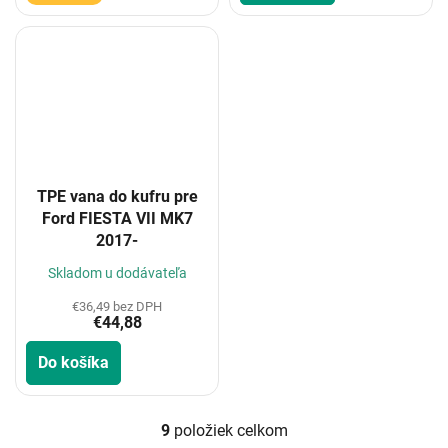
TPE vana do kufru pre
Ford FIESTA VII MK7
2017-
Skladom u dodávateľa
€36,49 bez DPH
€44,88
Do košíka
9
položiek celkom
O