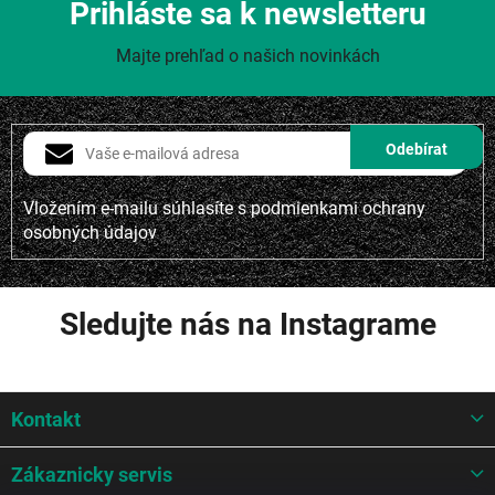
Prihláste sa k newsletteru
Majte prehľad o našich novinkách
Vložením e-mailu súhlasíte s
podmienkami ochrany
osobných údajov
Sledujte nás na Instagrame
Z
Kontakt
á
p
ä
Zákaznicky servis