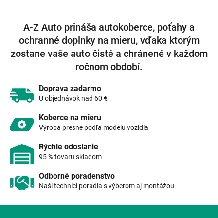
v
l
á
A-Z Auto prináša autokoberce, poťahy a
d
ochranné doplnky na mieru, vďaka ktorým
a
c
zostane vaše auto čisté a chránené v každom
i
ročnom období.
e
p
r
Doprava zadarmo
v
U objednávok nad 60 €
k
y
Koberce na mieru
v
Výroba presne podľa modelu vozidla
ý
p
Rýchle odoslanie
i
95 % tovaru skladom
s
u
Odborné poradenstvo
Naši technici poradia s výberom aj montážou