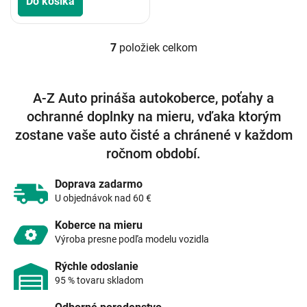
Do košíka
7
položiek celkom
O
v
l
á
A-Z Auto prináša autokoberce, poťahy a
d
ochranné doplnky na mieru, vďaka ktorým
a
c
zostane vaše auto čisté a chránené v každom
i
ročnom období.
e
p
r
Doprava zadarmo
v
U objednávok nad 60 €
k
y
Koberce na mieru
v
Výroba presne podľa modelu vozidla
ý
p
Rýchle odoslanie
i
95 % tovaru skladom
s
u