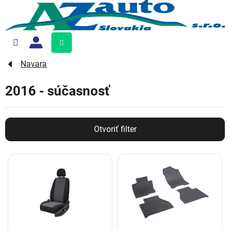
Prejsť
na
obsah
Nákupný
košík
Navara
2016 - súčasnosť
Otvoriť filter
V
ý
p
i
s
p
r