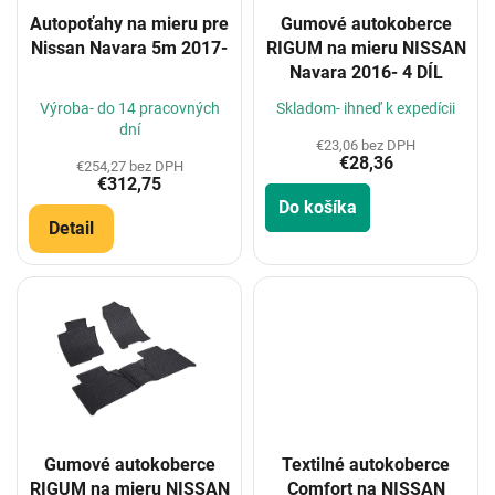
o
Autopoťahy na mieru pre
Gumové autokoberce
d
Nissan Navara 5m 2017-
RIGUM na mieru NISSAN
u
Navara 2016- 4 DÍL
k
t
Výroba- do 14 pracovných
Skladom- ihneď k expedícii
o
dní
€23,06 bez DPH
v
€28,36
€254,27 bez DPH
€312,75
Do košíka
Detail
Gumové autokoberce
Textilné autokoberce
RIGUM na mieru NISSAN
Comfort na NISSAN