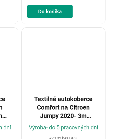
Do košíka
ce
Textilné autokoberce
n
Comfort na Citroen
m
Jumpy 2020- 3m
(Konfigurátor)
h dní
Výroba- do 5 pracovných dní
€20,02 bez DPH