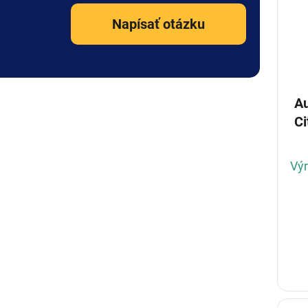
Napísať otázku
Au
C
Výr