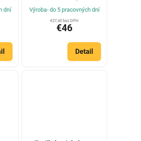
r)
(Konfigurátor)
h dní
Výroba- do 5 pracovných dní
€37,40 bez DPH
€46
il
Detail