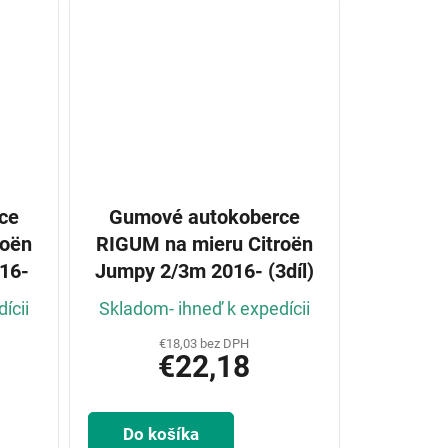
ce
Gumové autokoberce
roën
RIGUM na mieru Citroën
16-
Jumpy 2/3m 2016- (3díl)
ícii
Skladom- ihneď k expedícii
€18,03 bez DPH
€22,18
Do košíka