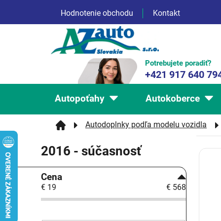
Prejsť
Hodnotenie obchodu
Kontakt
na
obsah
Potrebujete poradiť?
+421 917 640 79
Autopoťahy
Autokoberce
Autodoplnky podľa modelu vozidla
2016 - súčasnosť
V
ý
B
p
Cena
o
i
€
19
€
568
č
s
n
p
ý
r