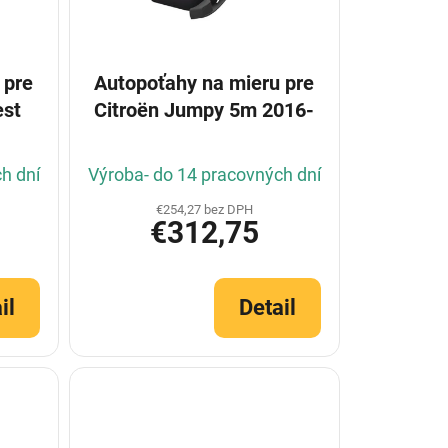
 pre
Autopoťahy na mieru pre
est
Citroën Jumpy 5m 2016-
h dní
Výroba- do 14 pracovných dní
€254,27 bez DPH
€312,75
il
Detail