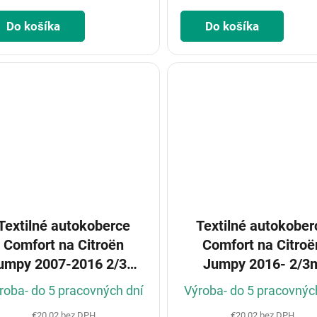
Do košíka
Do košíka
Textilné autokoberce
Textilné autokober
Comfort na Citroën
Comfort na Citroë
umpy 2007-2016 2/3m
Jumpy 2016- 2/3
(Konfigurátor)
(Konfigurátor)
roba- do 5 pracovných dní
Výroba- do 5 pracovnýc
€20,02 bez DPH
€20,02 bez DPH