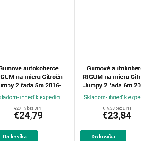
Gumové autokoberce
Gumové autokober
IGUM na mieru Citroën
RIGUM na mieru Cit
umpy 2.řada 5m 2016-
Jumpy 2.řada 6m 20
kladom- ihneď k expedícii
Skladom- ihneď k exped
€20,15 bez DPH
€19,38 bez DPH
€24,79
€23,84
Do košíka
Do košíka