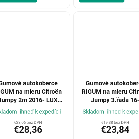
Gumové autokoberce
Gumové autokober
IGUM na mieru Citroën
RIGUM na mieru Cit
Jumpy 2m 2016- LUX
Jumpy 3.řada 16
+tunel(4díl)
kladom- ihneď k expedícii
Skladom- ihneď k exped
€23,06 bez DPH
€19,38 bez DPH
€28,36
€23,84