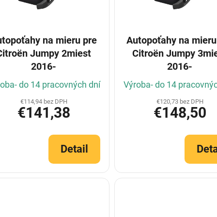
topoťahy na mieru pre
Autopoťahy na mieru
Citroën Jumpy 2miest
Citroën Jumpy 3mi
2016-
2016-
oba- do 14 pracovných dní
Výroba- do 14 pracovnýc
€114,94 bez DPH
€120,73 bez DPH
€141,38
€148,50
Detail
Deta