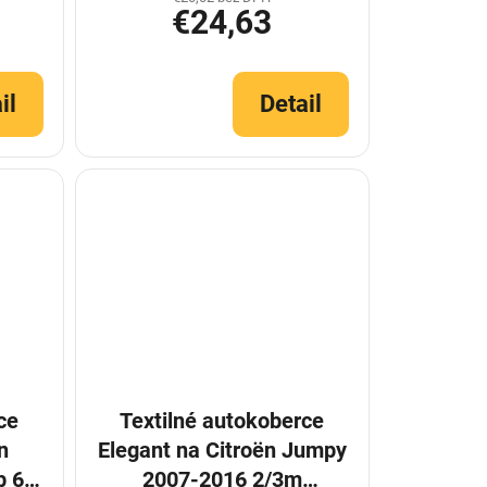
€24,63
il
Detail
ce
Textilné autokoberce
n
Elegant na Citroën Jumpy
b 6m
2007-2016 2/3m