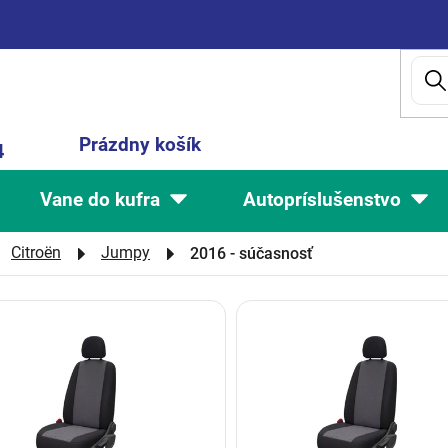
Nákupný
Prázdny košík
4
košík
Vane do kufra
Autopríslušenstvo
Citroën
Jumpy
2016 - súčasnosť