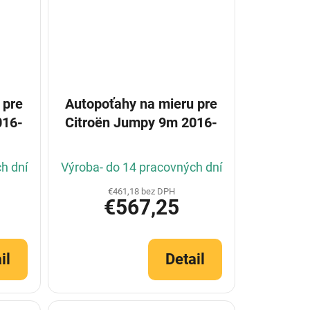
 pre
Autopoťahy na mieru pre
016-
Citroën Jumpy 9m 2016-
h dní
Výroba- do 14 pracovných dní
€461,18 bez DPH
€567,25
il
Detail