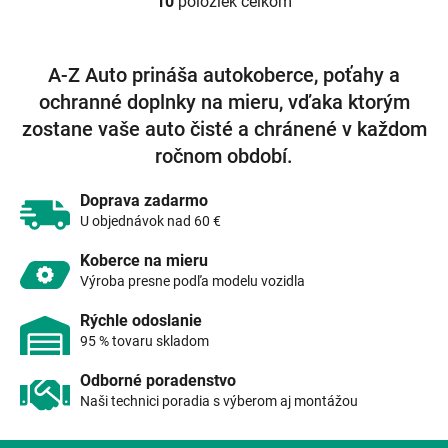
10
položiek celkom
O
v
l
á
A-Z Auto prináša autokoberce, poťahy a
d
ochranné doplnky na mieru, vďaka ktorým
a
c
zostane vaše auto čisté a chránené v každom
i
ročnom období.
e
p
r
Doprava zadarmo
v
U objednávok nad 60 €
k
y
Koberce na mieru
v
Výroba presne podľa modelu vozidla
ý
p
Rýchle odoslanie
i
95 % tovaru skladom
s
u
Odborné poradenstvo
Naši technici poradia s výberom aj montážou