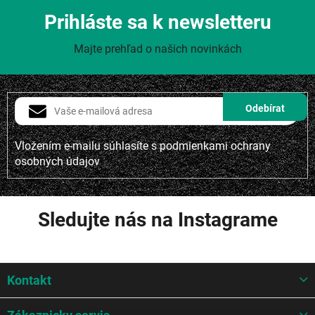
Prihláste sa k newsletteru
Majte prehľad o našich novinkách
Vložením e-mailu súhlasíte s
podmienkami ochrany
osobných údajov
Sledujte nás na Instagrame
Z
Kontakt
á
p