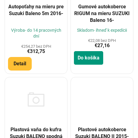
o
Autopoťahy na mieru pre
Gumové autokoberce
d
Suzuki Baleno 5m 2016-
RIGUM na mieru SUZUKI
u
Baleno 16-
k
t
Výroba- do 14 pracovných
Skladom- ihneď k expedícii
o
dní
€22,08 bez DPH
v
€27,16
€254,27 bez DPH
€312,75
Do košíka
Detail
Plastové autokoberce
Plastová vaňa do kufra
Suzuki BALENO II 2015-
Suzuki BALENO spodná