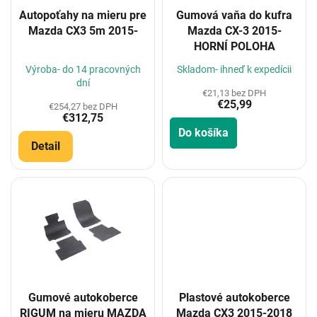
o
Autopoťahy na mieru pre
Gumová vaňa do kufra
d
Mazda CX3 5m 2015-
Mazda CX-3 2015-
u
HORNÍ POLOHA
k
t
Výroba- do 14 pracovných
Skladom- ihneď k expedícii
o
dní
€21,13 bez DPH
v
€25,99
€254,27 bez DPH
€312,75
Do košíka
Detail
Gumové autokoberce
Plastové autokoberce
RIGUM na mieru MAZDA
Mazda CX3 2015-2018