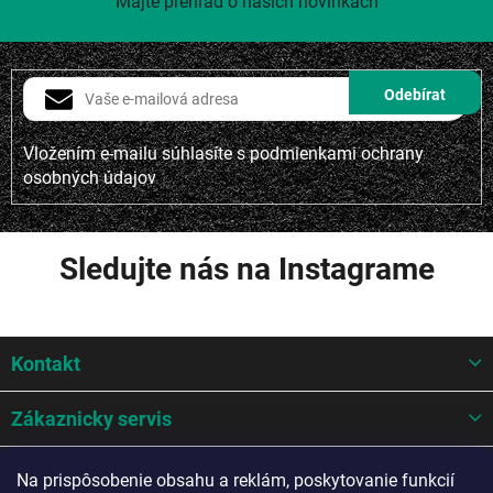
Majte prehľad o našich novinkách
Vložením e-mailu súhlasíte s
podmienkami ochrany
osobných údajov
Sledujte nás na Instagrame
Z
Kontakt
á
p
ä
Zákaznicky servis
t
i
Mohlo by sa hodit
Na prispôsobenie obsahu a reklám, poskytovanie funkcií
e