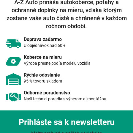
A-Z Auto prináša autokoberce, poťahy a
d
ochranné doplnky na mieru, vďaka ktorým
a
c
zostane vaše auto čisté a chránené v každom
i
ročnom období.
e
p
r
Doprava zadarmo
v
U objednávok nad 60 €
k
y
Koberce na mieru
v
Výroba presne podľa modelu vozidla
ý
p
Rýchle odoslanie
i
95 % tovaru skladom
s
u
Odborné poradenstvo
Naši technici poradia s výberom aj montážou
Prihláste sa k newsletteru