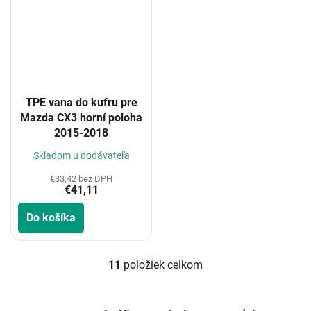
TPE vana do kufru pre
Mazda CX3 horní poloha
2015-2018
Skladom u dodávateľa
€33,42 bez DPH
€41,11
Do košíka
11
položiek celkom
O
v
l
á